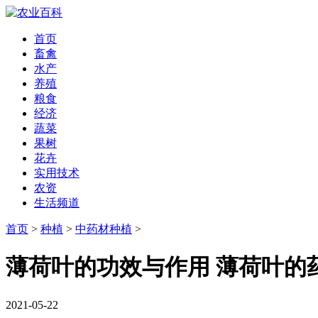
首页
畜禽
水产
养殖
粮食
经济
蔬菜
果树
花卉
实用技术
农资
生活频道
首页
>
种植
>
中药材种植
>
薄荷叶的功效与作用 薄荷叶的
2021-05-22