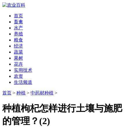
首页
畜禽
水产
养殖
粮食
经济
蔬菜
果树
花卉
实用技术
农资
生活频道
首页
>
种植
>
中药材种植
>
种植枸杞怎样进行土壤与施肥
的管理？(2)