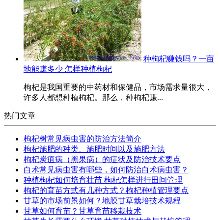
种枸杞赚钱吗？一亩
地能赚多少 怎样种植枸杞
枸杞是我国重要的中药材和保健品，市场需求量很大，
许多人都想种植枸杞。那么，种枸杞赚...
热门文章
枸杞树常见病虫害的防治方法简介
枸杞施肥的种类、施肥时间以及施肥方法
枸杞炭疽病（黑果病）的症状及防治技术要点
白术常见病虫害有哪些，如何防治白术病虫害？
种植枸杞如何培育壮苗 枸杞怎样进行田间管理
枸杞的育苗方式有几种方式？枸杞种植管理要点
甘草的市场前景如何？地膜甘草栽培技术规程
甘草如何育苗？甘草育苗移栽技术