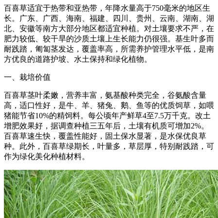
百喜草适宜于热带和亚热带，年降水量高于750毫米的地区生
长。广东、广西、海南、福建、四川、贵州、云南、湖南、湖
北、安徽等南方大部分地区都适宜种植。对土壤要求不严，在
肥力较低、较干旱的沙质土壤上生长能力仍很强。基生叶多而
耐践踏，匍匐茎发达，覆盖率高，所需养护管理水平低，是南
方优良的道路护坡、水土保持和绿化植物。
一、栽培价值
百喜草茎叶柔嫩，营养丰富，氨基酸种类完全，谷氨酸含量
高，适口性好，是牛、羊、猪兔、鹅、鱼等的优质饲草，如喂
猪能节省10%的精饲料。每公顷年产鲜草4至7.5万千克。改土
增肥效果好，据调查种植三五年后，土壤有机质可增加2%。
百喜草速生快，覆盖性能好，固土保水显著，是水保优良草
种。此外，百喜草绿期长，叶量多，草层厚，特别耐践踏，可
作为绿化美化种植材料。