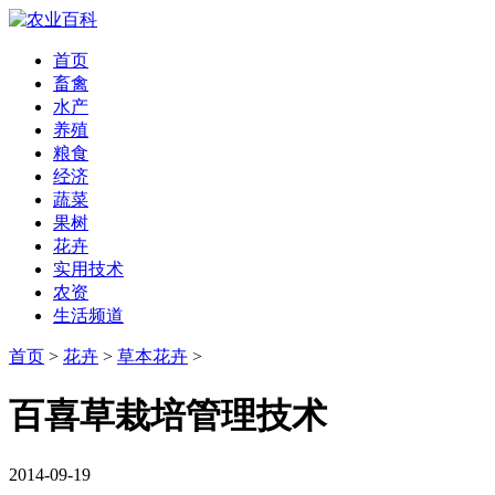
首页
畜禽
水产
养殖
粮食
经济
蔬菜
果树
花卉
实用技术
农资
生活频道
首页
>
花卉
>
草本花卉
>
百喜草栽培管理技术
2014-09-19