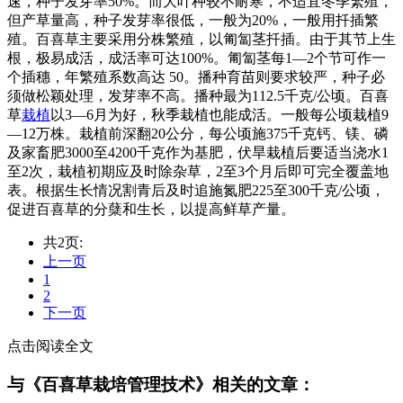
速，种子发芽率50%。而大叶种较不耐寒，不适宜冬季繁殖，
但产草量高，种子发芽率很低，一般为20%，一般用扦插繁
殖。百喜草主要采用分株繁殖，以匍匐茎扦插。由于其节上生
根，极易成活，成活率可达100%。匍匐茎每1—2个节可作一
个插穗，年繁殖系数高达 50。播种育苗则要求较严，种子必
须做松颖处理，发芽率不高。播种最为112.5千克/公顷。百喜
草
栽植
以3—6月为好，秋季栽植也能成活。一般每公顷栽植9
—12万株。栽植前深翻20公分，每公顷施375千克钙、镁、磷
及家畜肥3000至4200千克作为基肥，伏旱栽植后要适当浇水1
至2次，栽植初期应及时除杂草，2至3个月后即可完全覆盖地
表。根据生长情况割青后及时追施氮肥225至300千克/公顷，
促进百喜草的分蘖和生长，以提高鲜草产量。
共2页:
上一页
1
2
下一页
点击阅读全文
与《百喜草栽培管理技术》相关的文章：