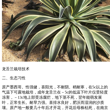
龙舌兰栽培技术
二、生态习性
原产墨西哥。性强健，喜阳光，不耐阴。稍耐寒，在5c以上的
气温下可露地栽培，成年龙舌兰在－5c的低温下叶片仅受轻度
冻害，－13c地上部受冻腐烂，地下茎不死，翌年能萌发展
叶，正常生长。耐旱力强。喜排水良好，肥沃而湿润的沙质
壤。原产地一般要几十年后才开花，开花后母株枯死，在南京