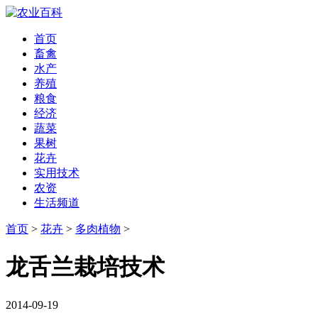
首页
畜禽
水产
养殖
粮食
经济
蔬菜
果树
花卉
实用技术
农资
生活频道
首页
>
花卉
>
多肉植物
>
龙舌兰栽培技术
2014-09-19