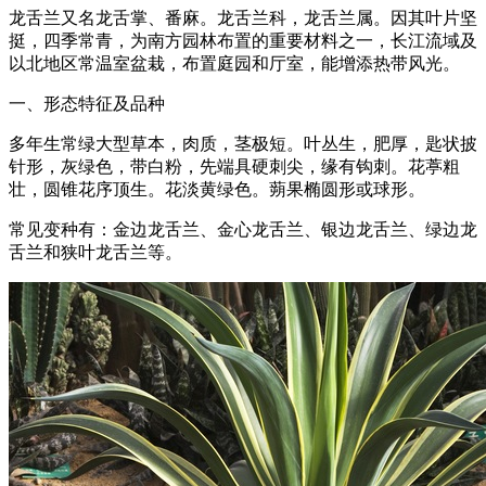
龙舌兰又名龙舌掌、番麻。龙舌兰科，龙舌兰属。因其叶片坚
挺，四季常青，为南方园林布置的重要材料之一，长江流域及
以北地区常温室盆栽，布置庭园和厅室，能增添热带风光。
一、形态特征及品种
多年生常绿大型草本，肉质，茎极短。叶丛生，肥厚，匙状披
针形，灰绿色，带白粉，先端具硬刺尖，缘有钩刺。花葶粗
壮，圆锥花序顶生。花淡黄绿色。蒴果椭圆形或球形。
常见变种有：金边龙舌兰、金心龙舌兰、银边龙舌兰、绿边龙
舌兰和狭叶龙舌兰等。