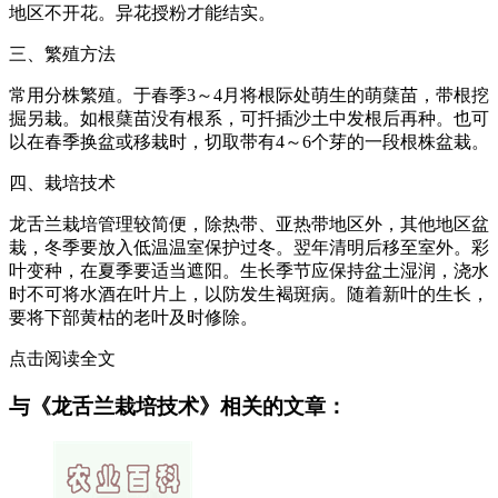
地区不开花。异花授粉才能结实。
三、繁殖方法
常用分株繁殖。于春季3～4月将根际处萌生的萌蘖苗，带根挖
掘另栽。如根蘖苗没有根系，可扦插沙土中发根后再种。也可
以在春季换盆或移栽时，切取带有4～6个芽的一段根株盆栽。
四、栽培技术
龙舌兰栽培管理较简便，除热带、亚热带地区外，其他地区盆
栽，冬季要放入低温温室保护过冬。翌年清明后移至室外。彩
叶变种，在夏季要适当遮阳。生长季节应保持盆土湿润，浇水
时不可将水酒在叶片上，以防发生褐斑病。随着新叶的生长，
要将下部黄枯的老叶及时修除。
点击阅读全文
与《龙舌兰栽培技术》相关的文章：