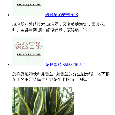
玻璃翠的繁殖技术
玻璃翠的繁殖技术 玻璃翠，又名玻璃海棠，因其花、
叶、茎都呈肉 质，酷似玻璃，故得名。它...
怎样繁殖和栽种龙舌兰
怎样繁殖和栽种龙舌兰? 龙舌兰的分生能カ强，地下根
茎上的不定芽每年都能萌生出根a苗，株...