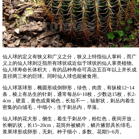
仙人球的定义有狭义和广义之分，狭义上特指仙人掌科，而广
义上的仙人球则泛指所有球状或近似于球状的仙人掌类植物。
仙人球寿命长体积大，有的品种寿命可高达五百年以上并长成
直径两三米的巨球。同时仙人球也能被食用。
仙人球茎球形，椭圆形或倒卵形，绿色，肉质，有纵棱12~14
条，棱上有丛生的针刺，通常每丛6~10枚，少数达15枚，长2-
4cm，硬直，黄色或黄褐色，长短不一，辐射状，刺丛内着生
密集的白绒毛，中细小，生于刺丛内，早落。
仙人球的花大形，侧生，着生于刺丛中，粉红色，夜间开放，
长喇叭状，长15~20cm，花筒外被鳞片，鳞片腋部具长绵毛。
浆果球形或卵形，无刺。种子细小，多数。花期5~6月。