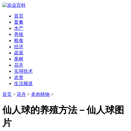
首页
畜禽
水产
养殖
粮食
经济
蔬菜
果树
花卉
实用技术
农资
生活频道
首页
>
花卉
>
多肉植物
>
仙人球的养殖方法－仙人球图
片