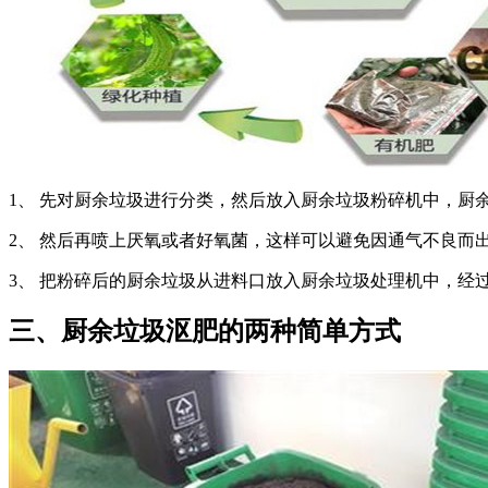
1、 先对厨余垃圾进行分类，然后放入厨余垃圾粉碎机中，厨
2、 然后再喷上厌氧或者好氧菌，这样可以避免因通气不良而
3、 把粉碎后的厨余垃圾从进料口放入厨余垃圾处理机中，经
三、厨余垃圾沤肥的两种简单方式