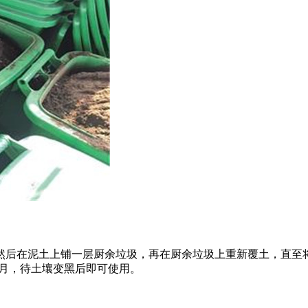
然后在泥土上铺一层厨余垃圾，再在厨余垃圾上重新覆土，直至
个月，待土壤变黑后即可使用。