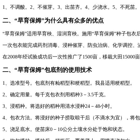
1、不调酸。2、不催芽。3、出苗齐。4、少浇水。5、不死苗。
二、“旱育保姆”为什么具有众多的优点
“旱育保姆”适用旱育秧、湿润育秧。施用“旱育保姆”种子包
一次包衣能完成药剂消毒、浸种催芽、防虫治病、化学调控、
在2008年经试验成功后一次性推广了1500亩，移栽大田1500
二、“旱育保姆”包底剂的使用技术
1、选准型号。包底剂有籼稻型和粳稻型。我县适用粳稻型。
2、确定用量。每千克包衣剂用稻种3－3.5千克。
3、浸稻种。将选好的稻种用清水浸种24－48小时。
4、包衣方法。将浸好的种子捞取晾干后（不滴水为宜），将
5、浇足底水。使苗床0－10公分土壤水分处于饱和状态。