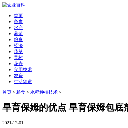
首页
畜禽
水产
养殖
粮食
经济
蔬菜
果树
花卉
实用技术
农资
生活频道
首页
>
粮食
>
水稻种植技术
>
旱育保姆的优点 旱育保姆包底
2021-12-01