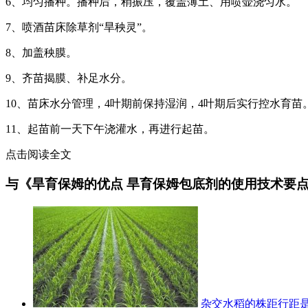
6、均匀播种。播种后，稍振压，覆盖薄土、用喷壶浇匀水。
7、喷酒苗床除草剂“旱秧灵”。
8、加盖秧膜。
9、齐苗揭膜、补足水分。
10、苗床水分管理，4叶期前保持湿润，4叶期后实行控水育苗
11、起苗前一天下午浇灌水，再进行起苗。
点击阅读全文
与《旱育保姆的优点 旱育保姆包底剂的使用技术要
杂交水稻的株距行距