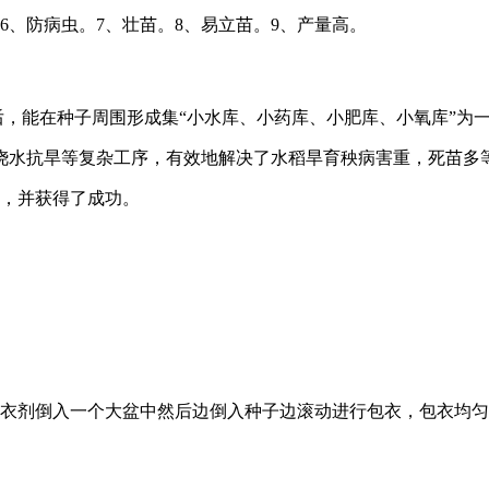
6、防病虫。7、壮苗。8、易立苗。9、产量高。
衣后，能在种子周围形成集“小水库、小药库、小肥库、小氧库”为
浇水抗旱等复杂工序，有效地解决了水稻旱育秧病害重，死苗多
0亩，并获得了成功。
包衣剂倒入一个大盆中然后边倒入种子边滚动进行包衣，包衣均