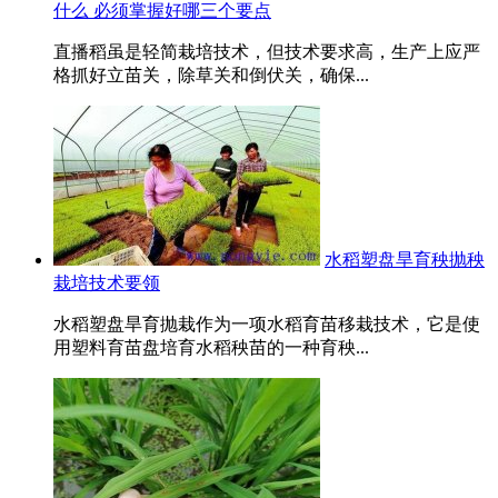
什么 必须掌握好哪三个要点
直播稻虽是轻简栽培技术，但技术要求高，生产上应严
格抓好立苗关，除草关和倒伏关，确保...
水稻塑盘旱育秧抛秧
栽培技术要领
水稻塑盘旱育抛栽作为一项水稻育苗移栽技术，它是使
用塑料育苗盘培育水稻秧苗的一种育秧...