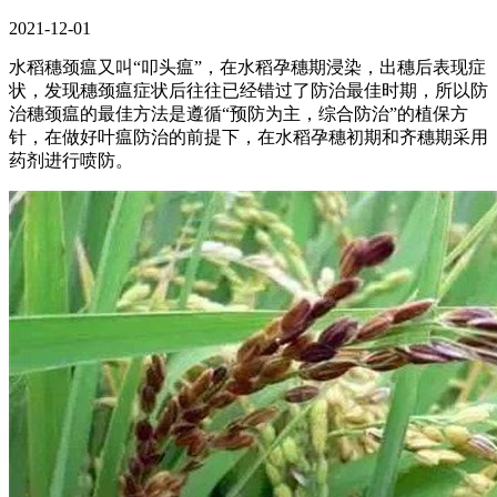
2021-12-01
水稻穗颈瘟又叫“叩头瘟”，在水稻孕穗期浸染，出穗后表现症
状，发现穗颈瘟症状后往往已经错过了防治最佳时期，所以防
治穗颈瘟的最佳方法是遵循“预防为主，综合防治”的植保方
针，在做好叶瘟防治的前提下，在水稻孕穗初期和齐穗期采用
药剂进行喷防。