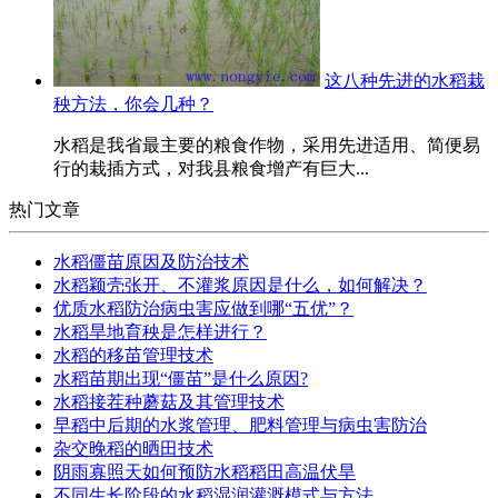
这八种先进的水稻栽
秧方法，你会几种？
水稻是我省最主要的粮食作物，采用先进适用、简便易
行的栽插方式，对我县粮食增产有巨大...
热门文章
水稻僵苗原因及防治技术
水稻颖壳张开、不灌浆原因是什么，如何解决？
优质水稻防治病虫害应做到哪“五优”？
水稻旱地育秧是怎样进行？
水稻的移苗管理技术
水稻苗期出现“僵苗”是什么原因?
水稻接茬种蘑菇及其管理技术
早稻中后期的水浆管理、肥料管理与病虫害防治
杂交晚稻的晒田技术
阴雨寡照天如何预防水稻稻田高温伏旱
不同生长阶段的水稻湿润灌溉模式与方法