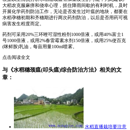
大稻农克服麻痹和侥幸心理，抓住降雨间歇的有利时机，及时
开展化学药剂防治工作，无论是否发生过叶瘟的地块，都要在
水稻孕穗初期和齐穗期进行两次药剂防治，以后是否用药可视
病害发生程度而定。
药剂可采用20%三环唑可湿性粉剂1000倍液，或用40%富士1
号1000倍液，或用2%春雷霉素水剂150倍液，或用25%使百克
(咪鲜胺)乳油，每亩用量100ml喷雾。
点击阅读全文
与《水稻穗颈瘟(叩头瘟)综合防治方法》相关的文
章：
水稻直播栽培要注意