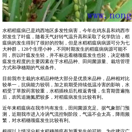
水稻稻瘟病已是鸡西地区多发性病害，今年在鸡东县和鸡西巿
郊发生了叶瘟，随着天气好转气温升高和采取了化学防治，稻
瘟病的发生得到了很好的控制，但是水稻稻瘟病病源可分为七
大种群，128个生理小种，不同时期发生的稻瘟病病源可能不
同，所以叶瘟发生轻，并不标志着穗颈瘟发生也轻，决定穗颈
瘟发生程度的主要因素在于水稻品种、田间菌源量、栽培管理
方式和孕穗期的气候条件。
目前我巿主栽的水稻品种绝大部分是优质米品种，品种相对比
较单一，抗病能力较弱，加之前期受持续低温冷害的影响，水
稻受丁草胺药害较重，水稻插秧后扎根返青慢，生育期普遍拖
后，农民追施氮肥较多，对稻瘟病发生比较有利。
近年来稻瘟病在我巿均有发生，田间菌源充足。据气象部门预
测，近期我巿进入冷涡气流控制阶段，气温不会太高，降雨频
繁，对水稻穗颈瘟发生比较有利。
根据以上情况分析水稻穗颈瘟有加重发生的可能，为此建议广