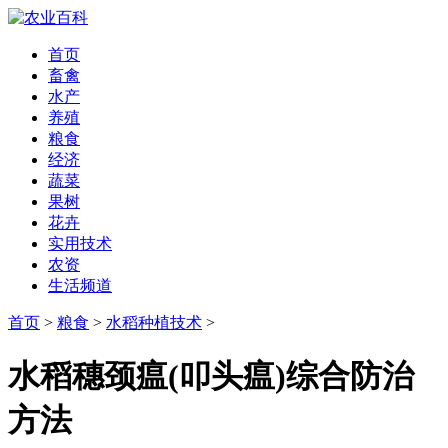
首页
畜禽
水产
养殖
粮食
经济
蔬菜
果树
花卉
实用技术
农资
生活频道
首页
>
粮食
>
水稻种植技术
>
水稻穗颈瘟(叩头瘟)综合防治
方法