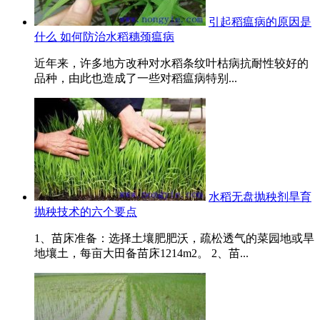
引起稻瘟病的原因是
什么 如何防治水稻穗颈瘟病
近年来，许多地方改种对水稻条纹叶枯病抗耐性较好的
品种，由此也造成了一些对稻瘟病特别...
水稻无盘抛秧剂旱育
抛秧技术的六个要点
1、苗床准备：选择土壤肥肥沃，疏松透气的菜园地或旱
地壤土，每亩大田备苗床1214m2。 2、苗...