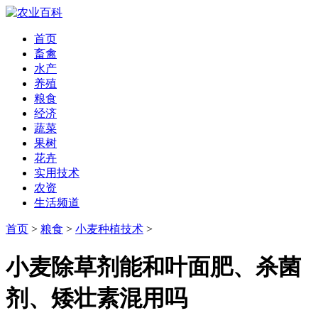
首页
畜禽
水产
养殖
粮食
经济
蔬菜
果树
花卉
实用技术
农资
生活频道
首页
>
粮食
>
小麦种植技术
>
小麦除草剂能和叶面肥、杀菌
剂、矮壮素混用吗