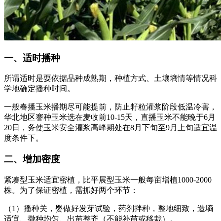
一、适时播种
所谓适时是耍依据品种成熟期，种植方式、土壤墒情等情况科
学地确定播种时间。
一般春播玉米播期尽可能提前，防止耔粒灌浆阶段低温冷害，
华北地区謇种玉米选在麦收前10-15天，直播玉米不能晚于6月
20日，务使玉米安全灌浆高峰期处在8月下旬至9月上旬适宜温
度条件下。
二、增加密度
紧凑型玉米适宜密植，比平展型玉米一般每亩增植1000-2000
株。为了保证密植，需抓好两个环节：
（1）播种关，婴做好发芽试验，药剂拌种，整地细致，造墒
适宜、撒种均匀、出苗整齐（不能补苗或移栽）。