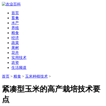
首页
畜禽
水产
养殖
粮食
经济
蔬菜
果树
花卉
实用技术
农资
生活频道
首页
>
粮食
>
玉米种植技术
>
紧凑型玉米的高产栽培技术要
点