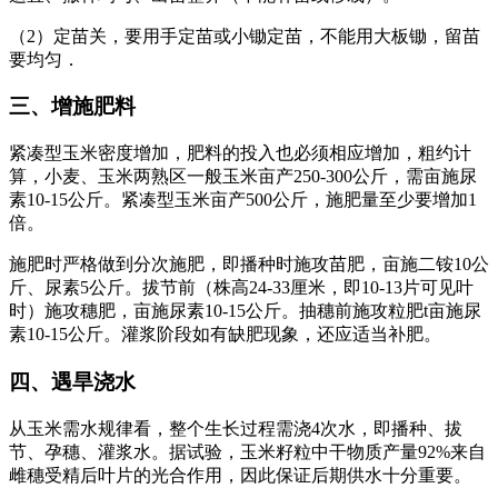
（2）定苗关，要用手定苗或小锄定苗，不能用大板锄，留苗
要均匀．
三、增施肥料
紧凑型玉米密度增加，肥料的投入也必须相应增加，粗约计
算，小麦、玉米两熟区一般玉米亩产250-300公斤，需亩施尿
素10-15公斤。紧凑型玉米亩产500公斤，施肥量至少要增加1
倍。
施肥时严格做到分次施肥，即播种时施攻苗肥，亩施二铵10公
斤、尿素5公斤。拔节前（株高24-33厘米，即10-13片可见叶
时）施攻穗肥，亩施尿素10-15公斤。抽穗前施攻粒肥t亩施尿
素10-15公斤。灌浆阶段如有缺肥现象，还应适当补肥。
四、遇旱浇水
从玉米需水规律看，整个生长过程需浇4次水，即播种、拔
节、孕穗、灌浆水。据试验，玉米籽粒中干物质产量92%来自
雌穗受精后叶片的光合作用，因此保证后期供水十分重要。