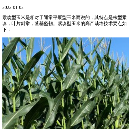
2022-01-02
紧凑型玉米是相对于通常平展型玉米而说的，其特点是株型紧
凑，叶片斜举，茎基坚韧。紧凑型玉米的高产栽培技术要点如
下：