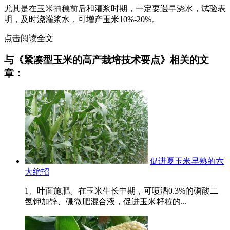
尤其是在玉米抽穗前后和灌浆时期，一定要遇早浇水，试验表
明，及时浇灌浆水，可增产玉米10%-20%。
点击阅读全文
与《紧凑型玉米的高产栽培技术要点》相关的文
章：
促进夏玉米早熟的六
大绝招
1、叶面施肥。在玉米生长中期，可喷洒0.3%的磷酸二
氢钾加锌、硼微肥混合液，促进玉米籽粒的...