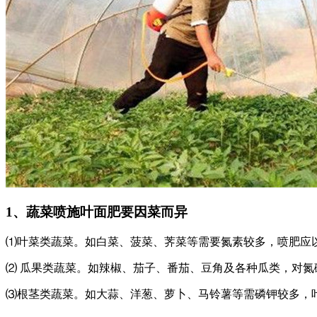
1、蔬菜喷施叶面肥要因菜而异
⑴叶菜类蔬菜。如白菜、菠菜、荠菜等需要氮素较多，喷肥应以尿素、
⑵ 瓜果类蔬菜。如辣椒、茄子、番茄、豆角及各种瓜类，对
⑶根茎类蔬菜。如大蒜、洋葱、萝卜、马铃薯等需磷钾较多，叶面肥