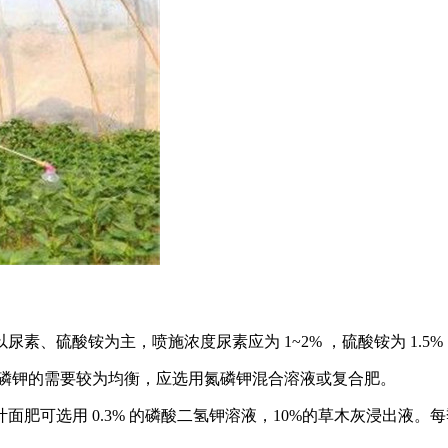
硫酸铵为主，喷施浓度尿素应为 1~2% ，硫酸铵为 1.5% 
氮磷钾的需要较为均衡，应选用氮磷钾混合溶液或复合肥。
可选用 0.3% 的磷酸二氢钾溶液，10%的草木灰浸出液。每季