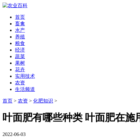
首页
畜禽
水产
养殖
粮食
经济
蔬菜
果树
花卉
实用技术
农资
生活频道
首页
>
农资
>
化肥知识
>
叶面肥有哪些种类 叶面肥在施
2022-06-03