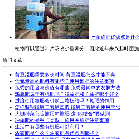
叶面施肥优缺点是什么
植物可以通过叶片吸收少量养分，因此近年来兴起叶面施肥
热门文章
黄豆沤肥需要多长时间 黄豆沤肥怎么才能不臭
含氮量高的肥料有哪些？使用氮肥的注意事项
兔粪的用途与价值有哪些 兔粪最简单的发酵方法
鸡粪肥属于有机肥吗？鸡粪肥和羊粪肥哪个好？
过度使用氮肥会引起土壤板结吗？氮肥的作用
怎样鉴别磷酸二氢钾真假 磷酸二氢钾的使用禁忌
大棚种菜怎么施用冲施肥 这“四结合”要做到
冲施肥的品种与类型，施用冲施肥注意事项
生活中有哪些有机肥可以利用？
农家肥是什么？农家肥有优点有哪些？