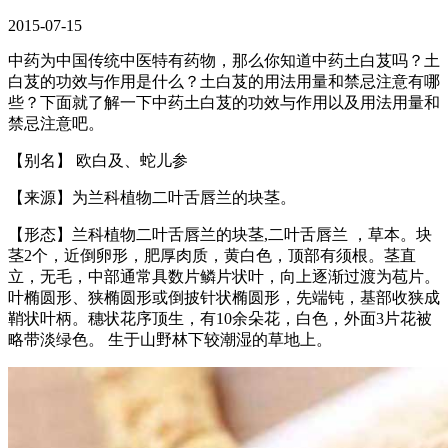
2015-07-15
中药为中国传统中医特有药物，那么你知道中药土白芨吗？土
白芨的功效与作用是什么？土白芨的用法用量和禁忌注意有哪
些？下面就了解一下中药土白芨的功效与作用以及用法用量和
禁忌注意吧。
【别名】 欧白及、蛇儿参
【来源】为兰科植物二叶舌唇兰的块茎。
【形态】兰科植物二叶舌唇兰的块茎,二叶舌唇兰 ，草本。块
茎2个，近倒卵形，肥厚肉质，黄白色，顶部有须根。茎直
立，无毛，中部通常具数片鳞片状叶，向上逐渐过渡为苞片。
叶椭圆形、狭椭圆形或倒披针状椭圆形，先端钝，基部收狭成
鞘状叶柄。穗状花序顶生，有10余朵花，白色，外面3片花被
略带淡绿色。 生于山野林下较潮湿的草地上。