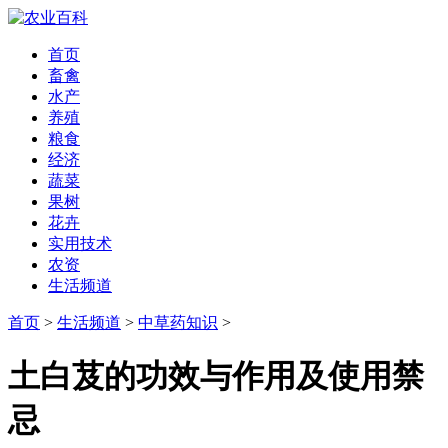
首页
畜禽
水产
养殖
粮食
经济
蔬菜
果树
花卉
实用技术
农资
生活频道
首页
>
生活频道
>
中草药知识
>
土白芨的功效与作用及使用禁
忌