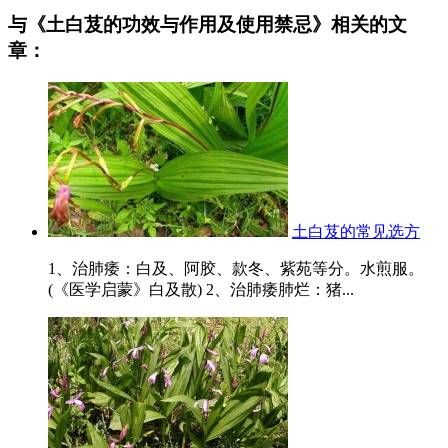
与《土白芨的功效与作用及使用禁忌》相关的文
章：
土白芨的常见选方
1、治肺痿：白及、阿胶、款冬、紫苑等分。水煎服。
(《医学启蒙》白及散) 2、治肺痿肺烂：猪...