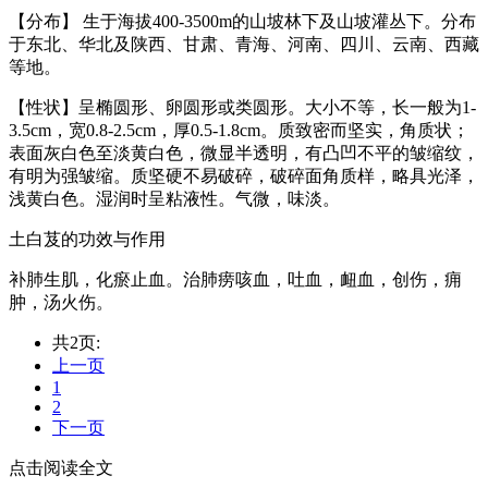
【分布】 生于海拔400-3500m的山坡林下及山坡灌丛下。分布
于东北、华北及陕西、甘肃、青海、河南、四川、云南、西藏
等地。
【性状】呈椭圆形、卵圆形或类圆形。大小不等，长一般为1-
3.5cm，宽0.8-2.5cm，厚0.5-1.8cm。质致密而坚实，角质状；
表面灰白色至淡黄白色，微显半透明，有凸凹不平的皱缩纹，
有明为强皱缩。质坚硬不易破碎，破碎面角质样，略具光泽，
浅黄白色。湿润时呈粘液性。气微，味淡。
土白芨的功效与作用
补肺生肌，化瘀止血。治肺痨咳血，吐血，衄血，创伤，痈
肿，汤火伤。
共2页:
上一页
1
2
下一页
点击阅读全文