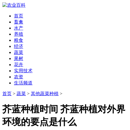
首页
畜禽
水产
养殖
粮食
经济
蔬菜
果树
花卉
实用技术
农资
生活频道
首页
>
蔬菜
>
其他蔬菜种植
>
芥蓝种植时间 芥蓝种植对外界
环境的要点是什么