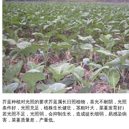
芥蓝种植对光照的要求芥蓝属长日照植物，喜光不耐阴，光照
条件好，光照充足，植株生长健壮，茎粗叶大，菜薹发育好}
若光照不足，光照弱，会抑制生长，造成徒长细弱，易感染病
害，菜薹质量差，产量低。