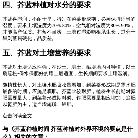
四、芥蓝种植对水分的要求
芥蓝喜湿润，不耐干旱，特别在菜薹形成期，必须保持适当的
湿度，要求土壤湿度为70%-80%．空气相对湿度为80%-90%，
才能高产优质。芥蓝不耐涝，土壤过湿影响根系生长，过分干
旱则茎易硬化，品质差。
五、芥蓝对土壤营养的要求
芥蓝对土壤适应性强，在沙土、壤土、黏壤地均可种植，以土
质疏松•保水保肥好的壤土最适宜，生长期间要求土壤湿润。
随植株长大，对土壤水肥吸收量增加，到菜薹形成期是需水肥
最多的时期，应施足底肥。芥蓝比较耐肥，植株生长前期对氮
肥需要量大，到菜薹形成期对磷、钾肥需要量相应增加，追肥
以氮肥为主，适当增施磷、钾肥。
点击阅读全文
与《芥蓝种植时间 芥蓝种植对外界环境的要点是什
么》相关的文章：