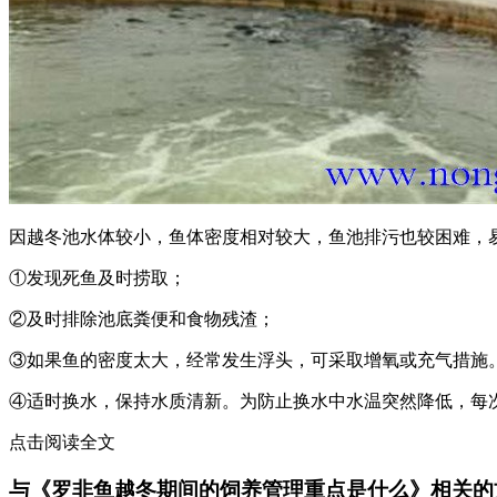
因越冬池水体较小，鱼体密度相对较大，鱼池排污也较困难，
①发现死鱼及时捞取；
②及时排除池底粪便和食物残渣；
③如果鱼的密度太大，经常发生浮头，可采取增氧或充气措施。一
④适时换水，保持水质清新。为防止换水中水温突然降低，每次换
点击阅读全文
与《罗非鱼越冬期间的饲养管理重点是什么》相关的