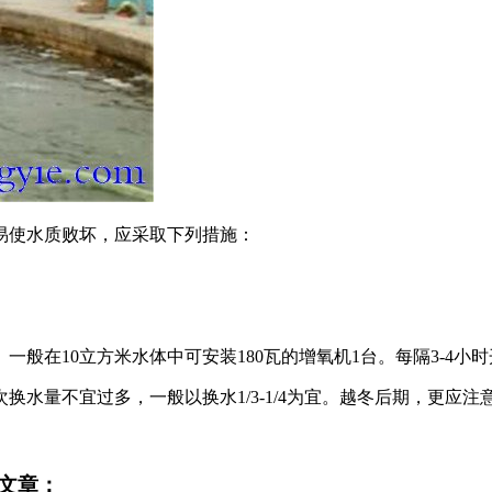
易使水质败坏，应采取下列措施：
般在10立方米水体中可安装180瓦的增氧机1台。每隔3-4
水量不宜过多，一般以换水1/3-1/4为宜。越冬后期，更应注
文章：