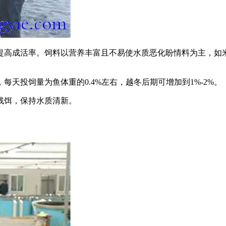
提高成活率。饲料以营养丰富且不易使水质恶化盼情料为主，如
天投饲量为鱼体重的0.4%左右，越冬后期可增加到1%-2%。
残饵，保持水质清新。