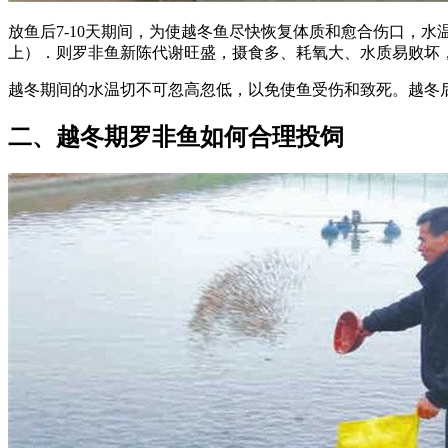
放鱼后7-10天期间，为使越冬鱼尽快恢复体质和愈合伤口，水温
上）．则罗非鱼新陈代谢旺盛，摄食多、耗氧大、水质易败坏
越冬期间的水温切不可忽高忽低，以免使鱼受伤和致死。越冬
二、越冬期罗非鱼如何合理投饲