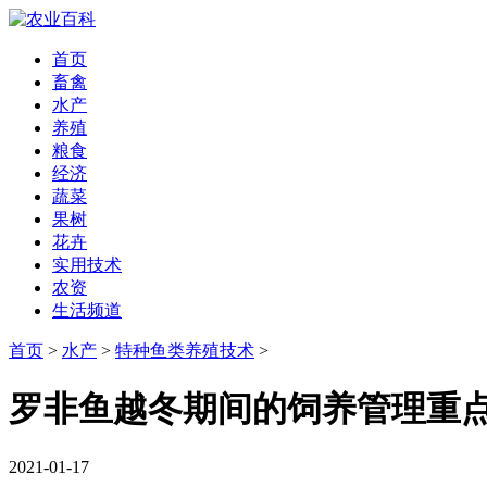
首页
畜禽
水产
养殖
粮食
经济
蔬菜
果树
花卉
实用技术
农资
生活频道
首页
>
水产
>
特种鱼类养殖技术
>
罗非鱼越冬期间的饲养管理重
2021-01-17