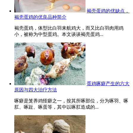
褐壳蛋鸡的优缺点，
褐壳蛋鸡的优良品种简介
褐壳蛋鸡，体型比白羽来航鸡大，而又比白羽肉用鸡
小，被称为中型蛋鸡。本文谈谈褐壳蛋鸡...
蛋鸡啄癖产生的六大
原因与四大治疗方法
啄癖是笼养鸡怪癖之一，按其所啄部位，分为啄羽、啄
肛、啄趾、啄蛋等，其中以啄肛造成的...