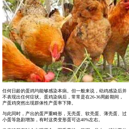
任何日龄的蛋鸡均能够感染本病。但一般来说，幼鸡感染后并
不表现出任何症状。蛋鸡染病后，常常是在26-36周龄期间，
产蛋鸡突然出现群体性产蛋率下降。
与此同时，产出的蛋严重畸形，无壳蛋、软壳蛋、薄壳蛋、过
小蛋等急剧增加，有时这类变形蛋可达40%左右。