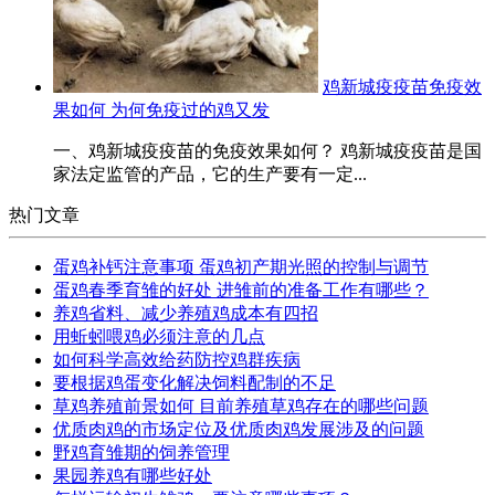
鸡新城疫疫苗免疫效
果如何 为何免疫过的鸡又发
一、鸡新城疫疫苗的免疫效果如何？ 鸡新城疫疫苗是国
家法定监管的产品，它的生产要有一定...
热门文章
蛋鸡补钙注意事项 蛋鸡初产期光照的控制与调节
蛋鸡春季育雏的好处 进雏前的准备工作有哪些？
养鸡省料、减少养殖鸡成本有四招
用蚯蚓喂鸡必须注意的几点
如何科学高效给药防控鸡群疾病
要根据鸡蛋变化解决饲料配制的不足
草鸡养殖前景如何 目前养殖草鸡存在的哪些问题
优质肉鸡的市场定位及优质肉鸡发展涉及的问题
野鸡育雏期的饲养管理
果园养鸡有哪些好处