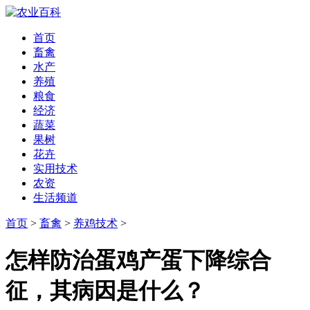
首页
畜禽
水产
养殖
粮食
经济
蔬菜
果树
花卉
实用技术
农资
生活频道
首页
>
畜禽
>
养鸡技术
>
怎样防治蛋鸡产蛋下降综合
征，其病因是什么？