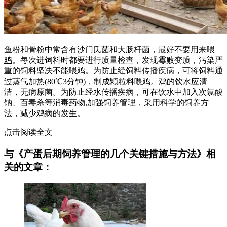
鱼粉和骨粉中常含有沙门氏菌和大肠杆菌，最好不要用来喂
鸡
。每次进饲料时都要进行质量检查，发现霉败变质，污染严
重的饲料坚决不能喂鸡。为防止经饲料传播疾病，可将饲料通
过蒸气加热(80℃3分钟)，制成颗粒料喂鸡。鸡的饮水应清
洁，无病原菌。为防止经水传播疾病，可在饮水中加入次氯酸
钠、百毒杀等消毒药物,加强饲养管理，采用科学的饲养方
法，减少鸡病的发生。
点击阅读全文
与《产蛋后期饲养管理的几个关键措施与方法》相
关的文章：