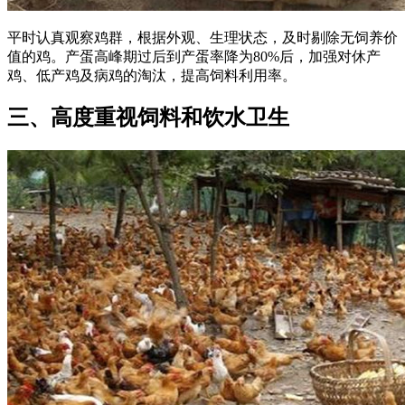
平时认真观察鸡群，根据外观、生理状态，及时剔除无饲养价
值的鸡。产蛋高峰期过后到产蛋率降为80%后，加强对休产
鸡、低产鸡及病鸡的淘汰，提高饲料利用率。
三、高度重视饲料和饮水卫生