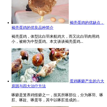
褐壳蛋鸡的优缺点，
褐壳蛋鸡的优良品种简介
褐壳蛋鸡，体型比白羽来航鸡大，而又比白羽肉用鸡
小，被称为中型蛋鸡。本文谈谈褐壳蛋鸡...
蛋鸡啄癖产生的六大
原因与四大治疗方法
啄癖是笼养鸡怪癖之一，按其所啄部位，分为啄羽、啄
肛、啄趾、啄蛋等，其中以啄肛造成的...