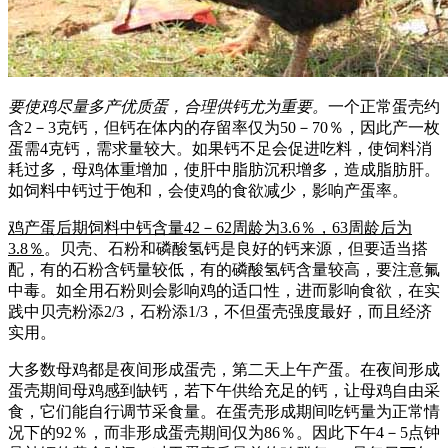
要使鸡尽量多产优质蛋，合理供钙尤为重要。
一个正常蛋壳约
含2－3克钙，但钙在体内的存留率仅为50－70％，因此产一枚
蛋需4克钙，需求量较大。如果钙不足会促进吃料，使饲料消
耗过多，母鸡体重增加，使肝中脂肪沉积增多，造成脂肪肝。
如饲料中钙过于饱和，会使鸡的食欲减少，影响产蛋率。
鸡产蛋后期饲料中钙含量42－62周龄为3.6％，63周龄后为
3.8％
。贝壳、石粉和磷酸氢钙是良好的钙来源，但要适当搭
配，有的石粉含钙量较低，有的磷酸氢钙含量较高，要注意氟
中毒。如全用石粉则会影响鸡的适口性，进而影响食欲，在实
践中贝壳粉添2/3，石粉添1/3，不但蛋壳强度最好，而且经济
实用。
大多数母鸡都是夜间形成蛋壳，第二天上午产蛋。在夜间形成
蛋壳期间母鸡感到缺钙，若下午供给充足的钙，让母鸡自由采
食，它们能自行调节采食量。在蛋壳形成期间吃钙量为正常情
况下的92％，而非形成蛋壳期间仅为86％。因此下午4－5点钟