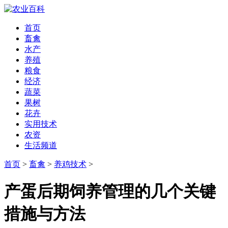
首页
畜禽
水产
养殖
粮食
经济
蔬菜
果树
花卉
实用技术
农资
生活频道
首页
>
畜禽
>
养鸡技术
>
产蛋后期饲养管理的几个关键
措施与方法