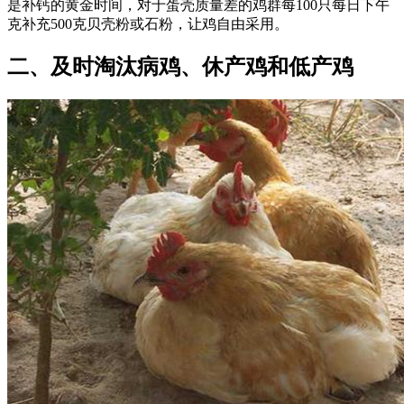
是补钙的黄金时间，对于蛋壳质量差的鸡群每100只每日下午
克补充500克贝壳粉或石粉，让鸡自由采用。
二、及时淘汰病鸡、休产鸡和低产鸡