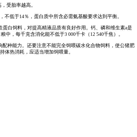
越高，受胎率越高。
，不低于14％，蛋白质中所含必需氨基酸要求达到平衡。
性蛋白饲料，对提高精液品质有良好作用。钙、磷和维生素a是
中，每千克含消化能不低于3 000千卡（12 540千焦）。
响配种能力。还要注意不能完全饲喂碳水化合物饲料，使公猪肥
维持体热消耗，应适当增加饲喂量。