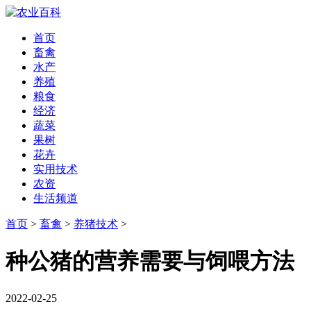
首页
畜禽
水产
养殖
粮食
经济
蔬菜
果树
花卉
实用技术
农资
生活频道
首页
>
畜禽
>
养猪技术
>
种公猪的营养需要与饲喂方法
2022-02-25