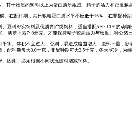
.6％，其干物质约80％以上为蛋白质所组成，精子的活力和密度
磷。在配种期，其日粮粗蛋白质水平不应低于16％，在非配种期
、豆科籽实饲料及优质青贮类饲料，适当搭配5％~10％的动物
0.6％、胡萝卜素7~8毫克。才能保持精子较高活力与密度。种公猪日粮
到平衡。体积不宜过大，否则，易造成腹围增大，腹部下垂，影
，配种期每天3.0千克，非配种期每天2.5千克，冬天寒冷，为
况。因此，必须根据不同状况随时增减饲料。