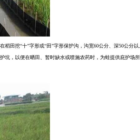
稻田挖“十”字形或“田”字形保护沟，沟宽60公分、深50公分以
保护坑，以便在晒田、暂时缺水或喷施农药时，为蛙提供庇护场