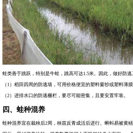
蛙类善于跳跃，特别是牛蛙，跳高可达1.5米。因此，做好防
（1）稻田四周的防逃墙，可用价格便宜的塑料窗纱或塑料薄膜
（2）进排水口的防逃栅栏，要尽可能密集，且要安置牢靠。
四、蛙种混养
蛙种混养宜在栽秧后2周，秧苗反青成活后进行。蝌蚪易被黄