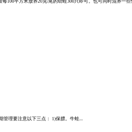
100平方米放养20克/尾的幼蛙300只即可。也可同时混养一
管理要注意以下三点： 1)保膘。牛蛙...