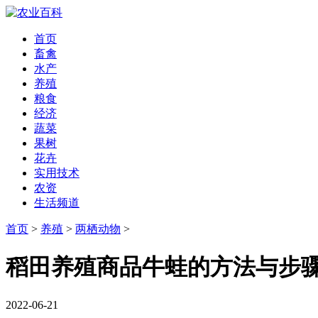
首页
畜禽
水产
养殖
粮食
经济
蔬菜
果树
花卉
实用技术
农资
生活频道
首页
>
养殖
>
两栖动物
>
稻田养殖商品牛蛙的方法与步
2022-06-21