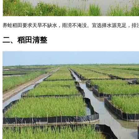
养蛙稻田要求天旱不缺水，雨涝不淹没。宜选择水源充足，排注水
二、稻田清整