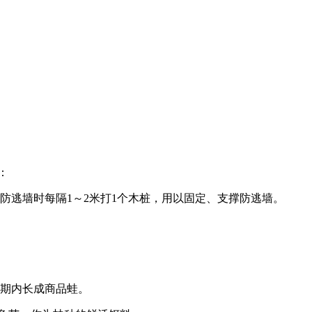
：
防逃墙时每隔1～2米打1个木桩，用以固定、支撑防逃墙。
长期内长成商品蛙。