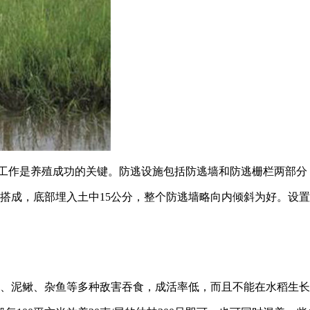
逃工作是养殖成功的关键。防逃设施包括防逃墙和防逃栅栏两部分
搭成，底部埋入土中15公分，整个防逃墙略向内倾斜为好。设置
鳝、泥鳅、杂鱼等多种敌害吞食，成活率低，而且不能在水稻生