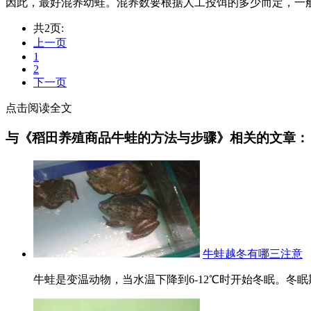
因此，最好混养幼蛙。混养数要根据人工投饵的多少而定，一般每
共2页:
上一页
1
2
下一页
点击阅读全文
与《稻田养殖商品牛蛙的方法与步骤》相关的文章：
牛蛙越冬有哪三注意
牛蛙是变温动物，当水温下降到6-12℃时开始冬眠。冬眠期