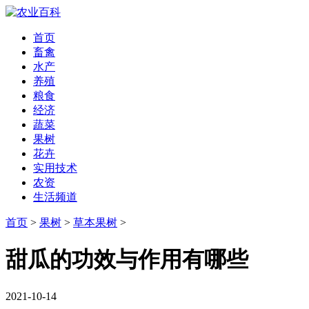
首页
畜禽
水产
养殖
粮食
经济
蔬菜
果树
花卉
实用技术
农资
生活频道
首页
>
果树
>
草本果树
>
甜瓜的功效与作用有哪些
2021-10-14