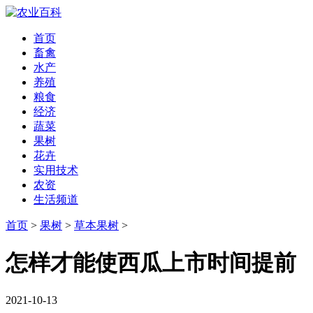
首页
畜禽
水产
养殖
粮食
经济
蔬菜
果树
花卉
实用技术
农资
生活频道
首页
>
果树
>
草本果树
>
怎样才能使西瓜上市时间提前
2021-10-13