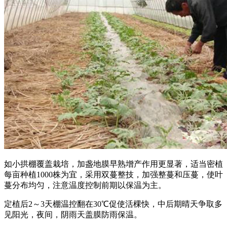
如小拱棚覆盖栽培，加盏地膜早熟增产作用更显著，适当密植
每亩种植1000株为宜，采用双蔓整技，加强整蔓和压蔓，使叶
蔓分布均匀，注意温度控制前期以保温为主。
定植后2～3天棚温控翻在30℃促使活棵快，中后期晴天争取多
见阳光，夜间，阴雨天盖膜防雨保温。