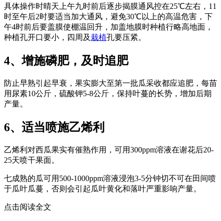
具体操作时晴天上午九时前后逐步揭膜通风控在25℃左右，11
时至午后2时要适当加大通风，避免30℃以上的高温危害，下
午4时前后要盖膜使棚温回升，加盖地膜时种植行略高地面，
种植孔开口要小，四周及
栽植
孔要压紧。
4、增施磷肥，及时追肥
防止早熟引起早衰，果实膨大至第一批瓜采收都应追肥，每苗
用尿素10公斤，硫酸钾5-8公斤，保持叶蔓的长势，增加后期
产量。
6、适当喷施乙烯利
乙烯利对西瓜果实有催熟作用，可用300ppm溶液在谢花后20-
25天喷干果面。
七成熟的瓜可用500-1000ppm溶液浸泡3-5分钟切不可在田间喷
于瓜叶瓜蔓，否则会引起瓜叶黄化和落叶严重影响产量。
点击阅读全文