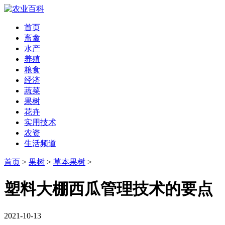
首页
畜禽
水产
养殖
粮食
经济
蔬菜
果树
花卉
实用技术
农资
生活频道
首页
>
果树
>
草本果树
>
塑料大棚西瓜管理技术的要点
2021-10-13