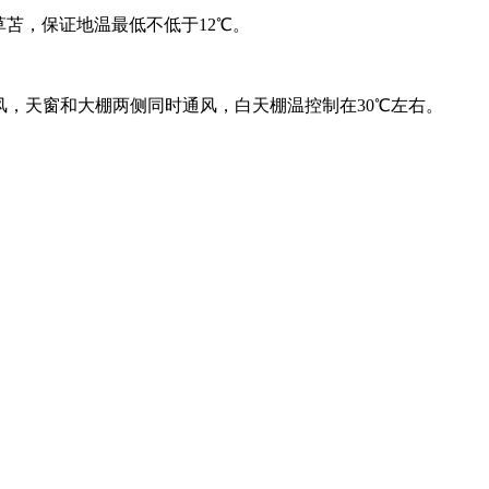
草苫，保证地温最低不低于12℃。
风，天窗和大棚两侧同时通风，白天棚温控制在30℃左右。