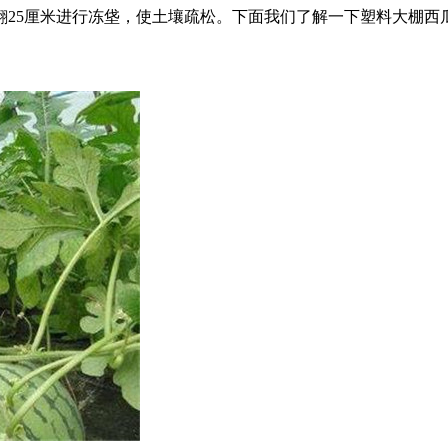
翻25厘米进行冻垡，使土壤疏松。下面我们了解一下塑料大棚西