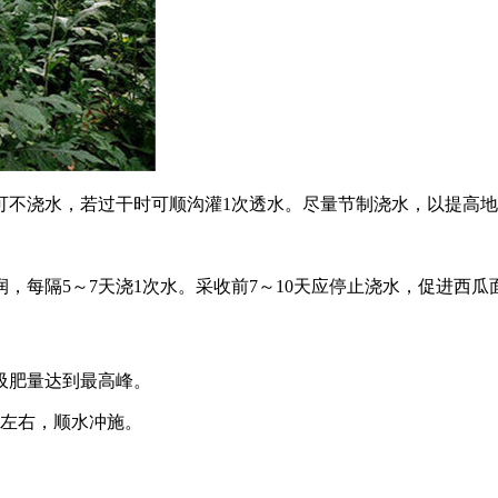
可不浇水，若过干时可顺沟灌1次透水。尽量节制浇水，以提高
，每隔5～7天浇1次水。采收前7～10天应停止浇水，促进西瓜
吸肥量达到最高峰。
克左右，顺水冲施。