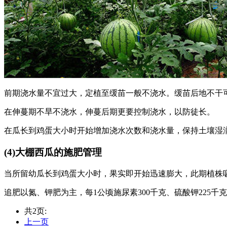
前期浇水量不宜过大，定植至缓苗一般不浇水。缓苗后地不干
在伸蔓期不旱不浇水，伸蔓后期更要控制浇水，以防徒长。
在瓜长到鸡蛋大小时开始增加浇水次数和浇水量，保持土壤湿润
(4)大棚西瓜的施肥管理
当所留幼瓜长到鸡蛋大小时，果实即开始迅速膨大，此期植株
追肥以氮、钾肥为主，每1公顷施尿素300千克、硫酸钾225千
共2页:
上一页