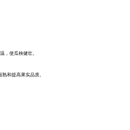
地温，使瓜秧健壮。
面熟和提高果实品质。