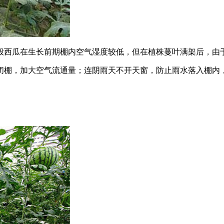
般西瓜在生长前期棚内空气湿度较低，但在植株蔓叶满架后，由
闭棚，加大空气流通量；连阴雨天不开天窗，防止雨水落入棚内