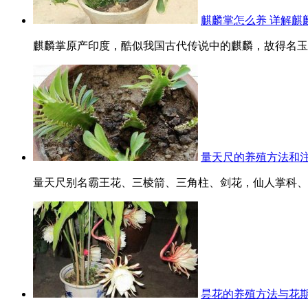
麒麟掌怎么养 详解麒
麒麟掌原产印度，酷似我国古代传说中的麒麟，故得名玉麒
量天尺的养殖方法和
量天尺别名霸王花、三棱箭、三角柱、剑花，仙人掌科、量
昙花的养殖方法与花