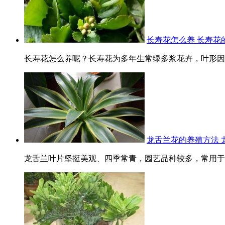
长寿花怎么养 长寿花
长寿花怎么养呢？长寿花为多年生常绿多浆花卉，叶形因品
龙舌兰花的养殖方法 
龙舌兰叶片坚挺美观、四季常青，园艺品种较多，常用于盆