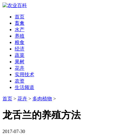
首页
畜禽
水产
养殖
粮食
经济
蔬菜
果树
花卉
实用技术
农资
生活频道
首页
>
花卉
>
多肉植物
>
龙舌兰的养殖方法
2017-07-30