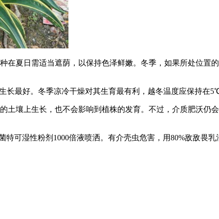
品种在夏日需适当遮荫，以保持色泽鲜嫩。冬季，如果所处位置
16℃生长最好。冬季凉冷干燥对其生育最有利，越冬温度应保持在5
瘠的土壤上生长，也不会影响到植株的发育。不过，介质肥沃仍
特可湿性粉剂1000倍液喷洒。有介壳虫危害，用80%敌敌畏乳油