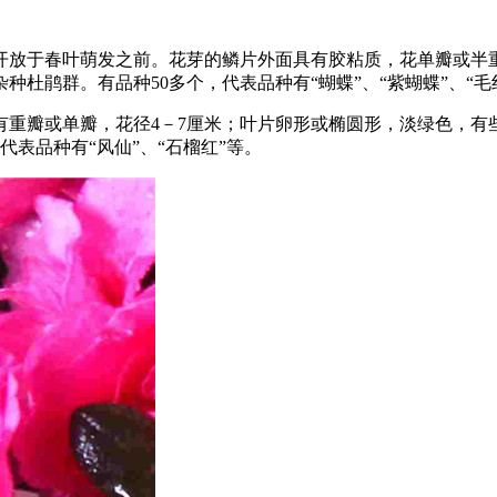
开放于春叶萌发之前。花芽的鳞片外面具有胶粘质，花单瓣或半
杜鹃群。有品种50多个，代表品种有“蝴蝶”、“紫蝴蝶”、“毛
有重瓣或单瓣，花径4－7厘米；叶片卵形或椭圆形，淡绿色，
代表品种有“风仙”、“石榴红”等。