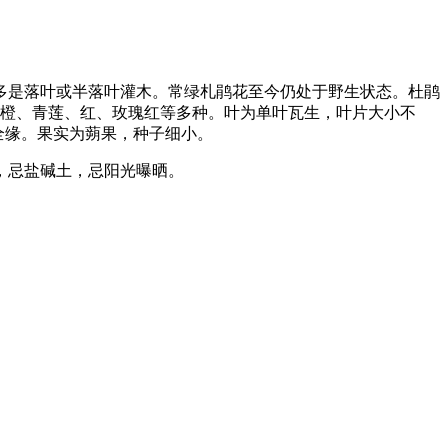
培的多是落叶或半落叶灌木。常绿札鹃花至今仍处于野生状态。杜鹃
、橙、青莲、红、玫瑰红等多种。叶为单叶瓦生，叶片大小不
，全缘。果实为蒴果，种子细小。
，忌盐碱土，忌阳光曝晒。