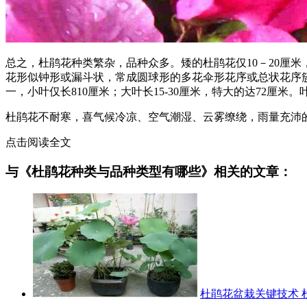
总之，杜鹃花种类繁杂，品种众多。矮的杜鹃花仅10－20厘米
花形似钟形或漏斗状，常成圆球形的多花伞形花序或总状花序簇
一，小叶仅长810厘米；大叶长15-30厘米，特大的达72
杜鹃花不耐寒，喜气候冷凉、空气潮湿、云雾缭绕，雨量充沛
点击阅读全文
与《杜鹃花种类与品种类型有哪些》相关的文章：
杜鹃花盆栽关键技术 