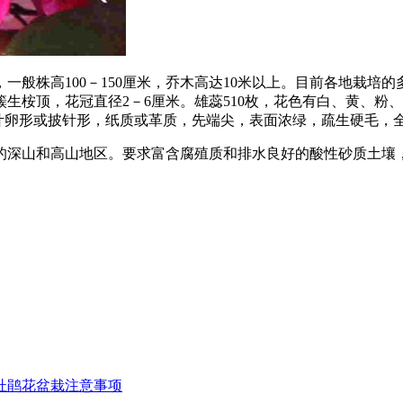
，一般株高100－150厘米，乔木高达10米以上。目前各地栽
生桉顶，花冠直径2－6厘米。雄蕊510枚，花色有白、黄、粉
厘米。叶卵形或披针形，纸质或革质，先端尖，表面浓绿，疏生硬毛
的深山和高山地区。要求富含腐殖质和排水良好的酸性砂质土壤
杜鹃花盆栽注意事项