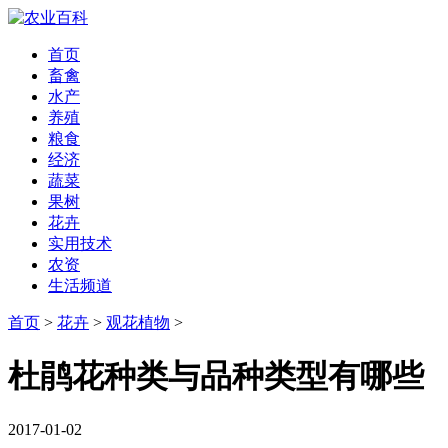
首页
畜禽
水产
养殖
粮食
经济
蔬菜
果树
花卉
实用技术
农资
生活频道
首页
>
花卉
>
观花植物
>
杜鹃花种类与品种类型有哪些
2017-01-02