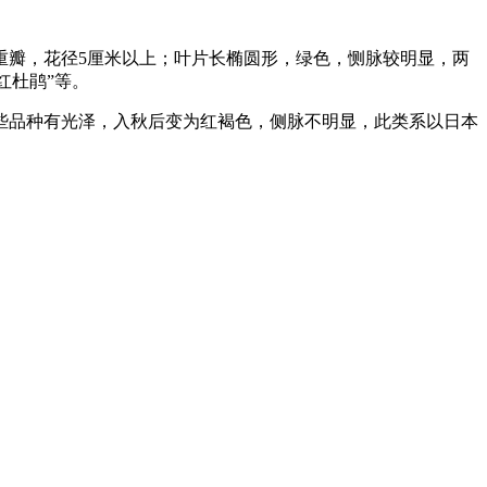
重瓣，花径5厘米以上；叶片长椭圆形，绿色，恻脉较明显，两
红杜鹃”等。
有些品种有光泽，入秋后变为红褐色，侧脉不明显，此类系以日本