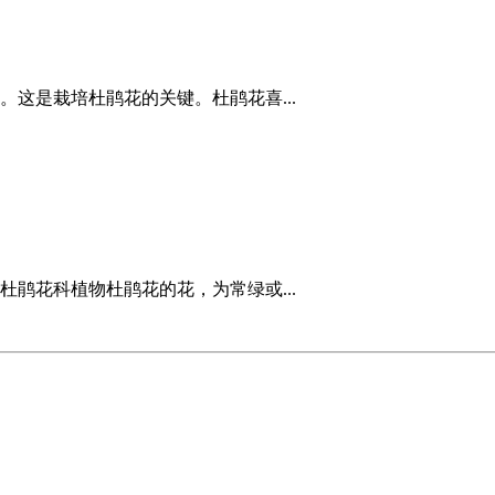
这是栽培杜鹃花的关键。杜鹃花喜...
鹃花科植物杜鹃花的花，为常绿或...