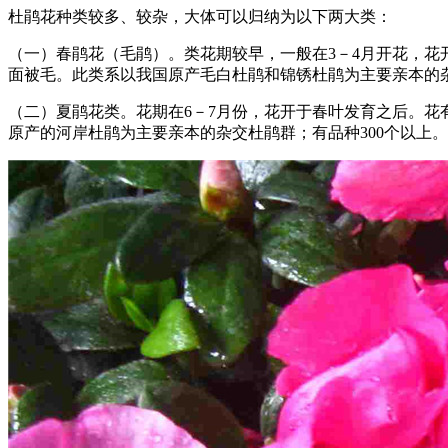
杜鹃花种类较多、较杂，大体可以归纳为以下两大类：
（一）春鹃花（毛鹃）。类花期较早，一般在3－4月开花，花
面被毛。此类系以我国原产毛白杜鹃和锦锈杜鹃为主要亲本的杂种
（二）夏鹃花类。花期在6－7月份，花开于春叶发育之后。花
原产的河岸杜鹃为主要亲本的杂交杜鹃群；有品种300个以上。