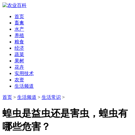
首页
畜禽
水产
养殖
粮食
经济
蔬菜
果树
花卉
实用技术
农资
生活频道
首页
>
生活频道
>
生活常识
>
蝗虫是益虫还是害虫，蝗虫有
哪些危害？