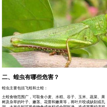
二、蝗虫有哪些危害？
蝗虫主要包括飞蝗和土蝗：
土蝗食物范围广，可取食小麦、水稻、谷子、玉米、蔬菜、果
树及杂草的叶子、嫩茎、花蕾和嫩果等，将叶片咬成缺刻或孔
洞，大发生时可将作物食成光杆或全部吃净，造成严重经济损