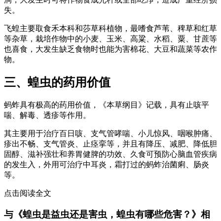
失。
飞蝗主要取食禾本科和莎草科植物，最嗜食芦苇、稗草和红草
等杂草，栽培作物中的小麦、玉米、高粱、水稻、粟、甘蔗等
也喜食，大发生缺乏食物时也能为害棉花、大豆和蔬菜等农作
物。
三、蝗虫的药用价值
蚂蚱具有极高的药用价值，《本草纲目》记载，具有止咳平
喘、解毒、透疹等作用。
其主要用于治疗百日咳、支气管哮喘、小儿惊风、咽喉肿痛、
疹出不畅、支气管炎、止痉挛等，并且有降压、减肥、降低胆
固醇、滋补强壮和养胃健脾的功效、久食可预防心脑血管疾病
的发生入，外用可治疗中耳炎，霜打过的蚂蚱治菌痢、肠炎
等。
点击阅读全文
与《蝗虫是益虫还是害虫，蝗虫有哪些危害？》相