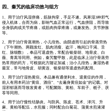
四、秦艽的临床功效与组方
1、用于治疗风湿痹痛，筋脉拘挛，手足不遂。风寒湿3种邪气
侵入机体，合而为病，影响气血正常运行，气血痹阻，而导致
全身肌肉或关节疼痛，或筋肉拘挛疼痛，或兼发热、关节肿胀
等。
2、用于治疗骨蒸潮热，小儿疳热。由阴虚而引起的骨蒸劳热
（下午潮热、两颧发红、肌肉消瘦、盗汗，晚间口干渴、舌
红、脉细数），奉品可退虚热，常配合银柴胡、地骨皮、白
薇、青蒿等同用。例如，秦艽鳖甲散，此是临床上治疗骨蒸劳
热常用的药方，可根据此方随证加减；治小儿疳热，兼湿热者
最宜，常与地骨皮、胡黄连、银柴胡等退虚热药配用。
3、用于治疗湿热黄疸。本品兼有通便利水、退黄症的作用，
前人有用本药治“黄疽、酒疸”、“去遍身黄疸如金”的记载。对
湿邪郁蒸而导致发黄者，可配菌陈、黄柏、车前子、栀子、茯
苓等同用。
4、用于治疗慢性结肠炎。与防风、陈皮、苍术、泽泻、升
麻、黄柏等配伍，水煎服；同时配合白菊花、蒲黄水煎液灌