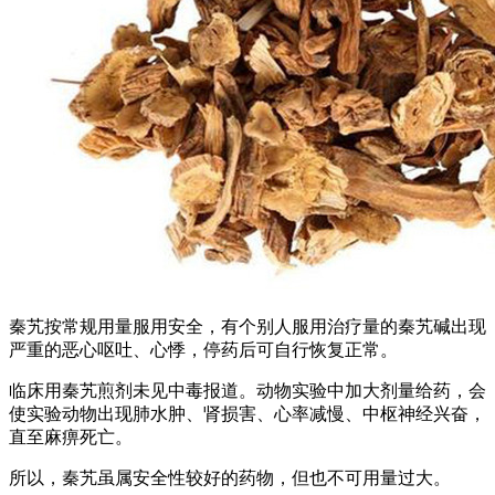
秦艽按常规用量服用安全，有个别人服用治疗量的秦艽碱出现
严重的恶心呕吐、心悸，停药后可自行恢复正常。
临床用秦艽煎剂未见中毒报道。动物实验中加大剂量给药，会
使实验动物出现肺水肿、肾损害、心率减慢、中枢神经兴奋，
直至麻痹死亡。
所以，秦艽虽属安全性较好的药物，但也不可用量过大。