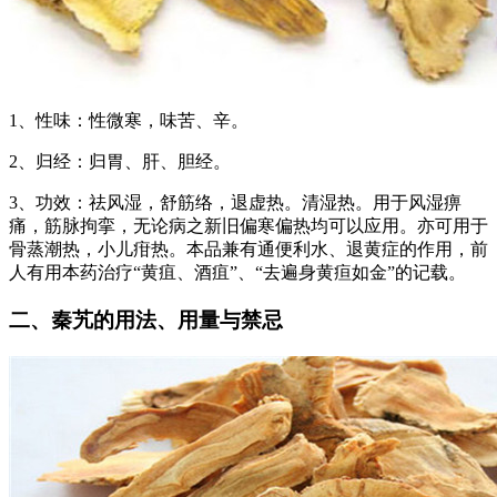
1、性味：性微寒，味苦、辛。
2、归经：归胃、肝、胆经。
3、功效：祛风湿，舒筋络，退虚热。清湿热。用于风湿痹
痛，筋脉拘挛，无论病之新旧偏寒偏热均可以应用。亦可用于
骨蒸潮热，小儿疳热。本品兼有通便利水、退黄症的作用，前
人有用本药治疗“黄疽、酒疽”、“去遍身黄疸如金”的记载。
二、秦艽的用法、用量与禁忌