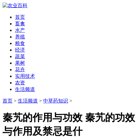
首页
畜禽
水产
养殖
粮食
经济
蔬菜
果树
花卉
实用技术
农资
生活频道
首页
>
生活频道
>
中草药知识
>
秦艽的作用与功效 秦艽的功效
与作用及禁忌是什