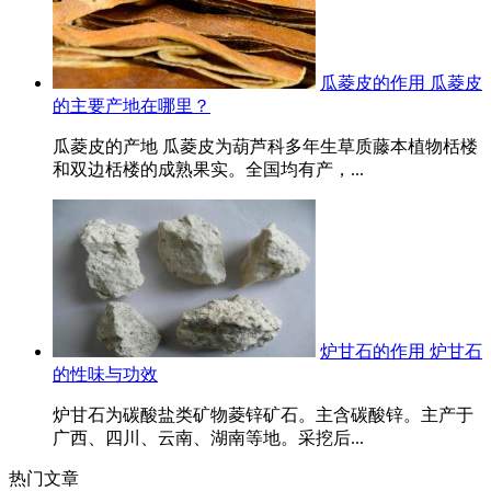
瓜菱皮的作用 瓜菱皮
的主要产地在哪里？
瓜菱皮的产地 瓜菱皮为葫芦科多年生草质藤本植物栝楼
和双边栝楼的成熟果实。全国均有产，...
炉甘石的作用 炉甘石
的性味与功效
炉甘石为碳酸盐类矿物菱锌矿石。主含碳酸锌。主产于
广西、四川、云南、湖南等地。采挖后...
热门文章