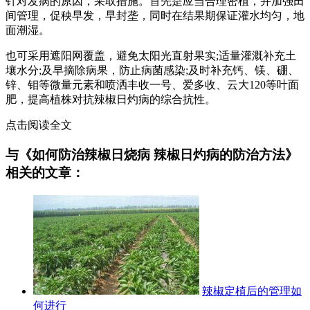
针对发病的原因，采取措施。首先是应当合理密植，并加强田
间管理，促秧早发，早封垄，同时在结果期保证灌水均匀，地
面潮湿。
也可采用遮阳网覆盖，避免太阳光直射果实;适量灌溉补充土
壤水分;及早摘除病果，防止病菌感染;及时补充钙、镁、硼、
锌、钼等微量元素和喷洒丰收一号、爱多收、云大120等叶面
肥，提高植株对抗辣椒日灼病的综合抗性。
点击阅读全文
与《如何防治辣椒日烧病 辣椒日灼病的防治方法》
相关的文章：
辣椒定植后的管理如
何进行