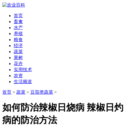
首页
畜禽
水产
养殖
粮食
经济
蔬菜
果树
花卉
实用技术
农资
生活频道
首页
>
蔬菜
>
豆茄类蔬菜
>
如何防治辣椒日烧病 辣椒日灼
病的防治方法