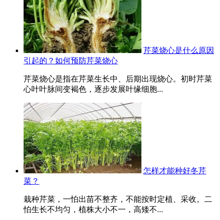
芹菜烧心是什么原因
引起的？如何预防芹菜烧心
芹菜烧心是指在芹菜生长中、后期出现烧心。初时芹菜
心叶叶脉间变褐色，逐步发展叶缘细胞...
怎样才能种好冬芹
菜？
栽种芹菜，一怕出苗不整齐，不能按时定植、采收。二
怕生长不均匀，植株大小不一，高矮不...