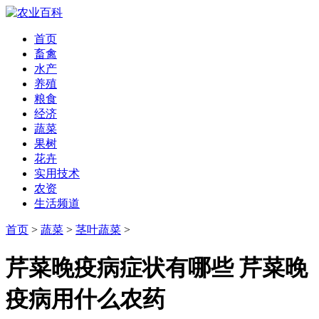
首页
畜禽
水产
养殖
粮食
经济
蔬菜
果树
花卉
实用技术
农资
生活频道
首页
>
蔬菜
>
茎叶蔬菜
>
芹菜晚疫病症状有哪些 芹菜晚
疫病用什么农药