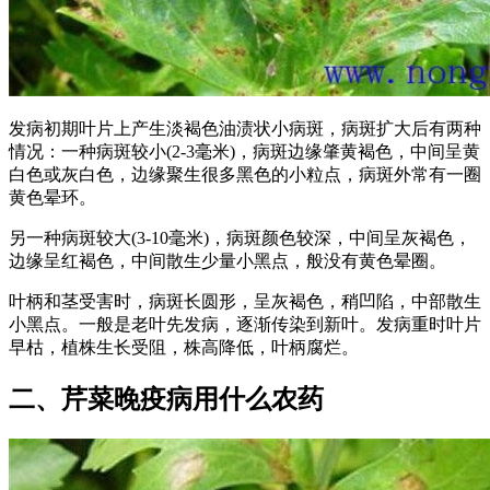
发病初期叶片上产生淡褐色油渍状小病斑，病斑扩大后有两种
情况：一种病斑较小(2-3毫米)，病斑边缘肇黄褐色，中间呈黄
白色或灰白色，边缘聚生很多黑色的小粒点，病斑外常有一圈
黄色晕环。
另一种病斑较大(3-10毫米)，病斑颜色较深，中间呈灰褐色，
边缘呈红褐色，中间散生少量小黑点，般没有黄色晕圈。
叶柄和茎受害时，病斑长圆形，呈灰褐色，稍凹陷，中部散生
小黑点。一般是老叶先发病，逐渐传染到新叶。发病重时叶片
早枯，植株生长受阻，株高降低，叶柄腐烂。
二、芹菜晚疫病用什么农药