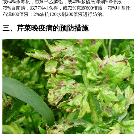
或64%杀毒矾，或60%乙膦铝，或40%多硫悬浮剂500倍液；
75%百菌清，或77%可杀得，或72%克露600倍液；70%甲基托
布津800倍液；2%农抗120水剂200倍液进行防治。
三、芹菜晚疫病的预防措施