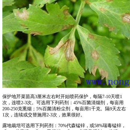
保护地芹菜苗高3厘米左右时开始喷药保护，每隔7-10天喷1
次，连喷2-3次。可选用下列药剂：45%百菌清烟剂，每亩用
200-250克熏烟；5%百菌清粉尘剂，每亩用1千克。隔9天左右
1次，连续或交替施用2-3次，效果很好。
露地栽培可选用下列药剂：70%代森锰锌，或58%瑞毒锰锌，