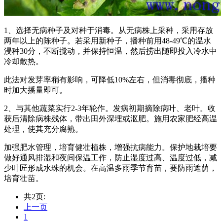
1、选择无病种子及对种于消毒。从无病株上采种，采用存放
两年以上的陈种子。若采用新种子，播种前用48-49℃的温水
浸种30分，不断搅动，并保持恒温，然后捞出随即投入冷水中
冷却散热。
此法对发芽率稍有影响，可降低10%左右，但消毒彻底，播种
时加大播量即可。
2、与其他蔬菜实行2-3年轮作。发病初期摘除病叶、老叶。收
获后清除病株残体，带出田外深埋或沤肥。施用农家肥经高温
处理，使其充分腐熟。
加强肥水管理，培育健壮植株，增强抗病能力。保护地栽培要
做好通风排湿和夜间保温工作，防止湿度过高、温度过低，减
少叶匠形成水珠的机会。在高温多雨季节育苗，要防雨遮荫，
培育壮苗。
共2页:
上一页
1