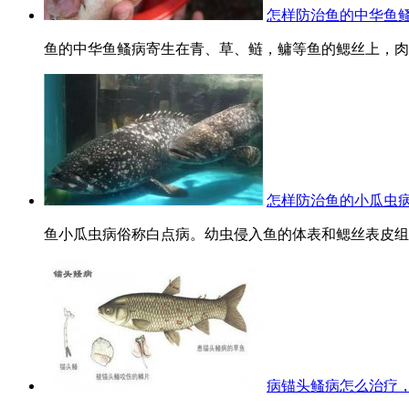
怎样防治鱼的中华鱼
鱼的中华鱼鳋病寄生在青、草、鲢，鳙等鱼的鳃丝上，肉眼
怎样防治鱼的小瓜虫病
鱼小瓜虫病俗称白点病。幼虫侵入鱼的体表和鳃丝表皮组织
病锚头鳋病怎么治疗