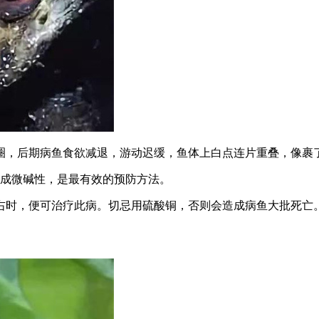
圈，后期病鱼食欲减退，游动迟缓，鱼体上白点连片重叠，像裹了
调成微碱性，是最有效的预防方法。
左右时，便可治疗此病。切忌用硫酸铜，否则会造成病鱼大批死亡