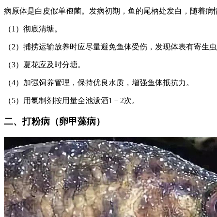
病原体是白皮假单孢菌。发病初期，鱼的尾柄处发白，随着病
（1）彻底清塘。
（2）捕捞运输放养时应尽量避免鱼体受伤，发现体表有寄生
（3）夏花应及时分塘。
（4）加强饲养管理，保持优良水质，增强鱼体抵抗力。
（5）用氯制剂按用量全池泼酒1－2次。
二、打粉病（卵甲藻病）