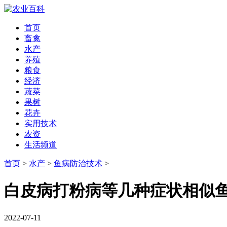
首页
畜禽
水产
养殖
粮食
经济
蔬菜
果树
花卉
实用技术
农资
生活频道
首页
>
水产
>
鱼病防治技术
>
白皮病打粉病等几种症状相似
2022-07-11