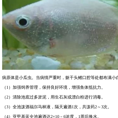
病原体是小瓜虫。当病情严重时，躯干头鳍口腔等处都布满小
（1）加强饲养管理，保持良好环境，增强鱼体抵抗力。
（2）清除池底过多淤泥，用生石灰或漂白粉进行消毒。
（3）全池泼酒福尔马林液，隔天遍酒1次，共泼药2～3次。
（4）亚甲基蓝全池遍酒达2×10－6浓度，1周后换水。