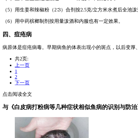
（5）用生姜和辣椒粉（2∶3）合剂按2.5克/立方米水煮后全池
（6）用中药槟榔制剂按用量泼酒和内服也有一定效果。
四、痘疮病
病原体是痘疮病毒。早期病鱼的体表出现小的斑点，以后变厚
共2页:
上一页
1
2
下一页
点击阅读全文
与《白皮病打粉病等几种症状相似鱼病的识别与防治