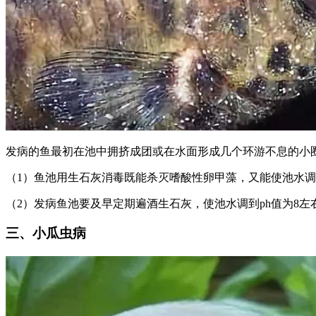
发病的鱼最初在池中拥挤成团或在水面形成几个环游不息的小
（1）鱼池用生石灰消毒既能杀灭嗜酸性卵甲藻，又能使池水
（2）发病鱼池要及早定期遍酒生石灰，使池水调到ph值为8
三、小瓜虫病