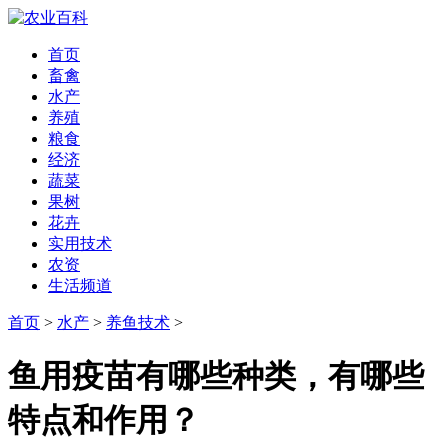
首页
畜禽
水产
养殖
粮食
经济
蔬菜
果树
花卉
实用技术
农资
生活频道
首页
>
水产
>
养鱼技术
>
鱼用疫苗有哪些种类，有哪些
特点和作用？