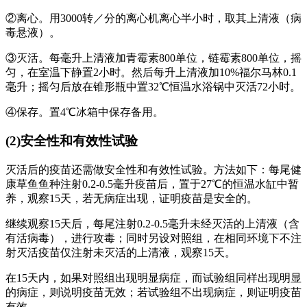
②离心。用3000转／分的离心机离心半小时，取其上清液（病
毒悬液）。
③灭活。每毫升上清液加青霉素800单位，链霉素800单位，摇
匀，在室温下静置2小时。然后每升上清液加10%福尔马林0.1
毫升；摇匀后放在锥形瓶中置32℃恒温水浴锅中灭活72小时。
④保存。置4℃冰箱中保存备用。
(2)安全性和有效性试验
灭活后的疫苗还需做安全性和有效性试验。方法如下：每尾健
康草鱼鱼种注射0.2-0.5毫升疫苗后，置于27℃的恒温水缸中暂
养，观察15天，若无病症出现，证明疫苗是安全的。
继续观察15天后，每尾注射0.2-0.5毫升未经灭活的上清液（含
有活病毒），进行攻毒；同时另设对照组，在相同环境下不注
射灭活疫苗仅注射未灭活的上清液，观察15天。
在15天内，如果对照组出现明显病症，而试验组同样出现明显
的病症，则说明疫苗无效；若试验组不出现病症，则证明疫苗
有效。