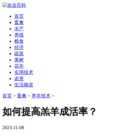
首页
畜禽
水产
养殖
粮食
经济
蔬菜
果树
花卉
实用技术
农资
生活频道
首页
>
畜禽
>
养羊技术
>
如何提高羔羊成活率？
2023-11-08