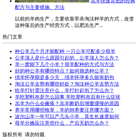
羔羊快速育肥的经典
配方与主要措施、方法
以前的羊肉生产，主要依靠宰杀淘汰种羊的方式，改变
这种落后的生产经营方式，以肥羔生产...
热门文章
种公羊几个月才能配种 一只公羊可配多少母羊
公羊顶人是什么原因引起的，公羊顶人怎么办？
羊一窝能下几个小羊？母羊配种的方式与方法
好的种公羊有哪些特点？如何挑选种公羊？
绵羊怀孕期是多少天，绵羊怀孕多久能有奶包
淘汰公羊去势有哪些好处？淘汰种公羊去势方法
给羊打针需注意什么，羊打针起包了怎么办？
羊吃塑料布是怎么回事 羊吃塑料布后有什么症状
羔羊为什么会瘫痪？羔羊断奶后增重缓慢的原因
养羊常用哪些牧草，羊的饲养要注意哪方面？
波尔山羊一年可以产几头小羊，其生长速度如何
母羊分娩应注意些什么，产后无奶怎么办？
版权所有 请勿转载