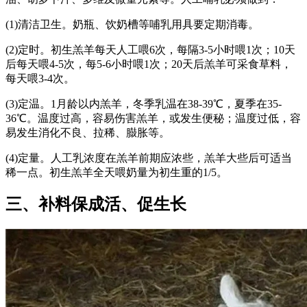
(1)清洁卫生。奶瓶、饮奶槽等哺乳用具要定期消毒。
(2)定时。初生羔羊每天人工喂6次，每隔3-5小时喂1次；10天
后每天喂4-5次，每5-6小时喂1次；20天后羔羊可采食草料，
每天喂3-4次。
(3)定温。1月龄以内羔羊，冬季乳温在38-39℃，夏季在35-
36℃。温度过高，容易伤害羔羊，或发生便秘；温度过低，容
易发生消化不良、拉稀、臌胀等。
(4)定量。人工乳浓度在羔羊前期应浓些，羔羊大些后可适当
稀一点。初生羔羊全天喂奶量为初生重的1/5。
三、补料保成活、促生长