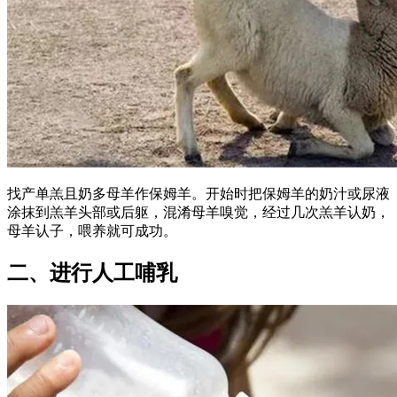
找产单羔且奶多母羊作保姆羊。开始时把保姆羊的奶汁或尿液
涂抹到羔羊头部或后躯，混淆母羊嗅觉，经过几次羔羊认奶，
母羊认子，喂养就可成功。
二、进行人工哺乳