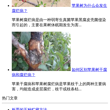
苹果树为什么会发生
腐烂病？
苹果树腐烂病是由一种弱寄生真菌苹果黑腐皮壳菌侵染
而引起的，主要在果树休眠期发生为害...
如何区别苹果树干腐
病和腐烂病？
苹果干腐病和苹果树腐烂病是苹果枝干上的两种主要病
害，均能造成皮层腐烂，枝干或枝条枯...
热门文章
板栗的五种贮藏方法