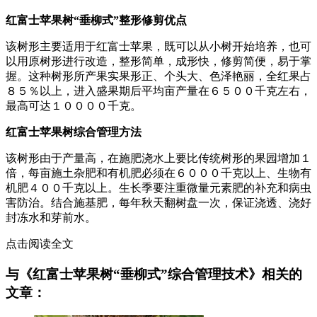
红富士苹果树“垂柳式”整形修剪优点
该树形主要适用于红富士苹果，既可以从小树开始培养，也可
以用原树形进行改造，整形简单，成形快，修剪简便，易于掌
握。这种树形所产果实果形正、个头大、色泽艳丽，全红果占
８５％以上，进入盛果期后平均亩产量在６５００千克左右，
最高可达１００００千克。
红富士苹果树综合管理方法
该树形由于产量高，在施肥浇水上要比传统树形的果园增加１
倍，每亩施土杂肥和有机肥必须在６０００千克以上、生物有
机肥４００千克以上。生长季要注重微量元素肥的补充和病虫
害防治。结合施基肥，每年秋天翻树盘一次，保证浇透、浇好
封冻水和芽前水。
点击阅读全文
与《红富士苹果树“垂柳式”综合管理技术》相关的
文章：