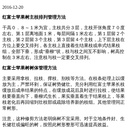
2016-12-20
红富士苹果树主枝排列管理方法
干高０．８～１米为宜，主枝共分３层，主枝开张角度７０度
左右。第１层离地面１米，每层间隔１米左右，第１层留２个
主枝，第２层留３个主枝，第３层留４个主枝，上下层主枝在
方位上要交叉排列，各主枝上直接着生结果枝或串式结果枝
组，全部下垂，形成“垂柳”状，枝与枝之间互不影响，树高控
制在３米左右。注意枝与枝一定要交叉排列。
红富士苹果树树体管理方法
主要采用拿枝、拉枝、撑枝、别枝等方法。在枝条处理上以缓
放为主，严禁环剥，保证树势健壮。充分利用红富士苹果长枝
缓放后成串结果的特点，在缓放成花后及时进行拉枝，使结果
枝要垂直向下，垂柳式生长，果实垂直着生于结果枝上，等果
枝老化后再回缩到壮枝部或疏除培养新的枝组。其他管理同正
常树形。
注意，这种修剪方法老弱病树不宜采用。对于立地条件好、生
长健壮或偏旺的树，按照此树形整形可迅速提高效益。