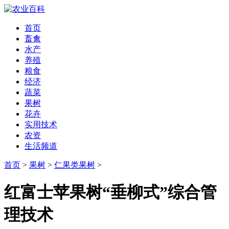
首页
畜禽
水产
养殖
粮食
经济
蔬菜
果树
花卉
实用技术
农资
生活频道
首页
>
果树
>
仁果类果树
>
红富士苹果树“垂柳式”综合管
理技术