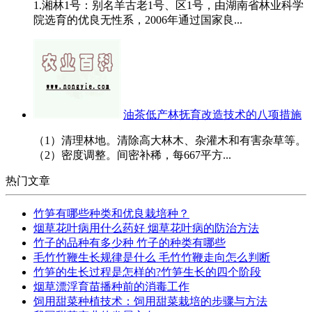
1.湘林1号：别名羊古老1号、区1号，由湖南省林业科学
院选育的优良无性系，2006年通过国家良...
油茶低产林抚育改造技术的八项措施
（1）清理林地。清除高大林木、杂灌木和有害杂草等。
（2）密度调整。间密补稀，每667平方...
热门文章
竹笋有哪些种类和优良栽培种？
烟草花叶病用什么药好 烟草花叶病的防治方法
竹子的品种有多少种 竹子的种类有哪些
毛竹竹鞭生长规律是什么 毛竹竹鞭走向怎么判断
竹笋的生长过程是怎样的?竹笋生长的四个阶段
烟草漂浮育苗播种前的消毒工作
饲用甜菜种植技术：饲用甜菜栽培的步骤与方法