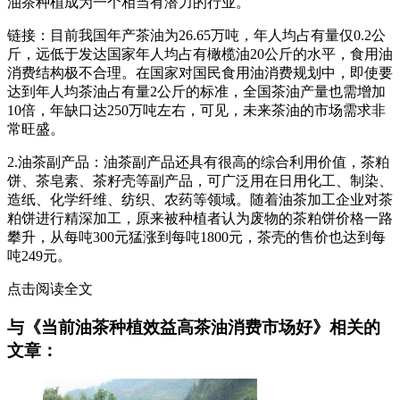
油茶种植成为一个相当有潜力的行业。
链接：目前我国年产茶油为26.65万吨，年人均占有量仅0.2公
斤，远低于发达国家年人均占有橄榄油20公斤的水平，食用油
消费结构极不合理。在国家对国民食用油消费规划中，即使要
达到年人均茶油占有量2公斤的标准，全国茶油产量也需增加
10倍，年缺口达250万吨左右，可见，未来茶油的市场需求非
常旺盛。
2.油茶副产品：油茶副产品还具有很高的综合利用价值，茶粕
饼、茶皂素、茶籽壳等副产品，可广泛用在日用化工、制染、
造纸、化学纤维、纺织、农药等领域。随着油茶加工企业对茶
粕饼进行精深加工，原来被种植者认为废物的茶粕饼价格一路
攀升，从每吨300元猛涨到每吨1800元，茶壳的售价也达到每
吨249元。
点击阅读全文
与《当前油茶种植效益高茶油消费市场好》相关的
文章：