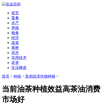
首页
畜禽
水产
养殖
粮食
经济
蔬菜
果树
花卉
实用技术
农资
生活频道
首页
>
种植
>
其他经济作物种植
>
当前油茶种植效益高茶油消费
市场好