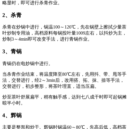
略显时，即可进行杀青作业。
2、杀青
杀青在炒锅中进行，锅温100～120℃，先在锅壁上擦拭少量茶
叶炒制专用油，高档原料每锅投叶量1009左右，以抖炒为主，
炒制3～4min即可改变手法，进行青锅作业。
3、青锅
青锅仍在电炒锅中进行。
当杀青作业结束，将温度降至80℃左右，先用抖、带、甩等手
法，交替进行，经2～3min后，改用搭、拓、抹、捺等手法，
交替进行，初步整形，将茶叶理直，适当压扁。
炒至茶叶舒展扁平，稍有触手感，达到七八成干时即可起锅摊
晾半小时。
4、辉锅
主要是整形和炒干。辉锅时锅温60～80℃，先高后低，高档茶