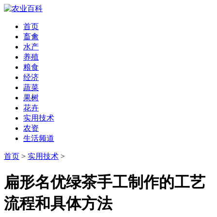
首页
畜禽
水产
养殖
粮食
经济
蔬菜
果树
花卉
实用技术
农资
生活频道
首页
>
实用技术
>
扁形名优绿茶手工制作的工艺
流程和具体方法