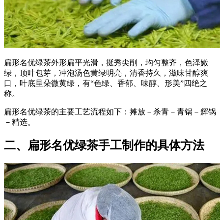
扁形名优绿茶外形扁平光滑，挺秀尖削，均匀整齐，色泽嫩
绿，顶叶包芽，冲泡汤色黄绿明亮，清香持久，滋味甘醇爽
口，叶底呈朵微黄绿，有“色绿、香郁、味醇、形美”四绝之
称。
扁形名优绿茶的主要工艺流程如下：摊放－杀青－青锅－辉锅
－精选。
二、扁形名优绿茶手工制作的具体方法