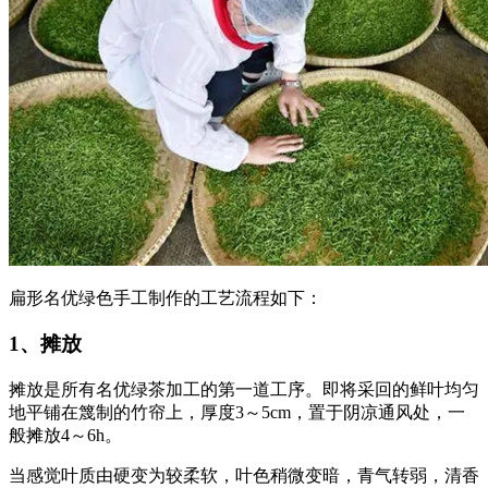
扁形名优绿色手工制作的工艺流程如下：
1、摊放
摊放是所有名优绿茶加工的第一道工序。即将采回的鲜叶均匀
地平铺在篾制的竹帘上，厚度3～5cm，置于阴凉通风处，一
般摊放4～6h。
当感觉叶质由硬变为较柔软，叶色稍微变暗，青气转弱，清香