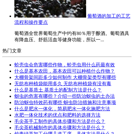
葡萄酒的加工的工艺
流程和操作要点
葡萄酒全世界葡萄生产中约有80％用于酿酒。葡萄酒具
有降血压、舒筋活血等健身功能，所以一...
热门文章
蚧壳虫会危害哪些作物，蚧壳虫用什么药最有效
什么是基本农田，基本农田可以种植什么作物？
大棚骨架间距多少如何制作 大棚骨架类型有哪些
无纺布种植袋能用多久 无纺布种植袋有没有毒
什么是基质土 基质土的配制方法是什么？
蚜虫的危害有哪些？介绍一些防治蚜虫的土办法
防治蚜虫特效药有哪些 蚜虫防治措施和注意事项
什么是肥水一体化，简易肥水一体化施肥方法
水肥一体化技术的优点和肥料的选择方法
毛尖茶手工制作的具体步骤和方法是什么？
毛尖茶机械制作的具体步骤和方法是什么？
炒青绿茶加工分哪几道工序、具体方法是什么？