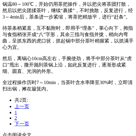
锅温80～100℃，开始仍用茶把操作，并以把尖将茶团打散，
然后以把尖团揉茶叶，继续“裹揉”，不时挑散，反复进行，经
3～4min后，茶条进一步紧缩，将茶把稍放平，进行“赶条”。
待茶条稍紧直，互不黏附时，即用手“理条”，掌心向下，拇指
与食指稍张开成“八”字形，其余三指与食指并拢，稍向内弯
曲，呈抓东西的虎口状，抓起锅中部分茶叶稍握紧，以抓满手
心为宜。
然后，离锅心10cm高左右，手腕使劲，将手中部分茶叶从“虎
口”甩出，撒开抛到茶锅上沿，如此反复进行，逐渐形成紧
细、圆直、光润的外形。
全过程操作历时7～10min，当茶叶含水率降至30%时，立即清
扫出锅，摊在簸箕内。
共2页:
上一页
1
2
下一页
点击阅读全文