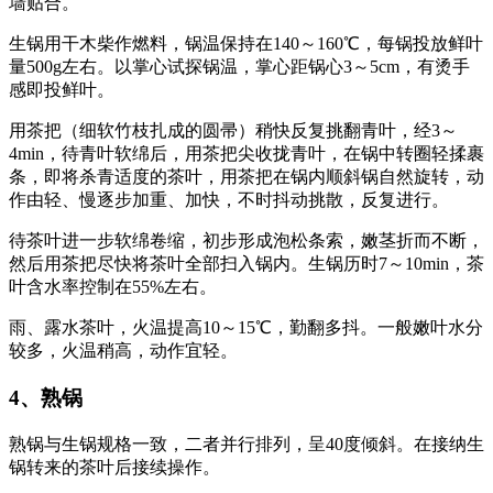
墙贴合。
生锅用干木柴作燃料，锅温保持在140～160℃，每锅投放鲜叶
量500g左右。以掌心试探锅温，掌心距锅心3～5cm，有烫手
感即投鲜叶。
用茶把（细软竹枝扎成的圆帚）稍快反复挑翻青叶，经3～
4min，待青叶软绵后，用茶把尖收拢青叶，在锅中转圈轻揉裹
条，即将杀青适度的茶叶，用茶把在锅内顺斜锅自然旋转，动
作由轻、慢逐步加重、加快，不时抖动挑散，反复进行。
待茶叶进一步软绵卷缩，初步形成泡松条索，嫩茎折而不断，
然后用茶把尽快将茶叶全部扫入锅内。生锅历时7～10min，茶
叶含水率控制在55%左右。
雨、露水茶叶，火温提高10～15℃，勤翻多抖。一般嫩叶水分
较多，火温稍高，动作宜轻。
4、熟锅
熟锅与生锅规格一致，二者并行排列，呈40度倾斜。在接纳生
锅转来的茶叶后接续操作。