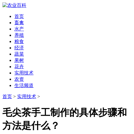
首页
畜禽
水产
养殖
粮食
经济
蔬菜
果树
花卉
实用技术
农资
生活频道
首页
>
实用技术
>
毛尖茶手工制作的具体步骤和
方法是什么？