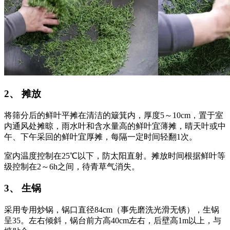
2、 摊放
将筛分后的鲜叶平摊在清洁的簸箕内，厚度5～10cm，置于室
内通风处摊晾，雨水叶和含水量高的鲜叶宜薄摊，晴天叶或中
午、下午采回的鲜叶宜厚摊，每隔一定时间轻翻1次。
室内温度控制在25℃以下，防太阳直射。摊放时间根据鲜叶等
级控制在2～6h之间，待青草气消失。
3、 生锅
采用专用炒锅，锅口直径84cm（事先磨洗光滑无锈），生锅
呈35。左右倾斜，锅台前方高40cm左右，后壁高1m以上，与