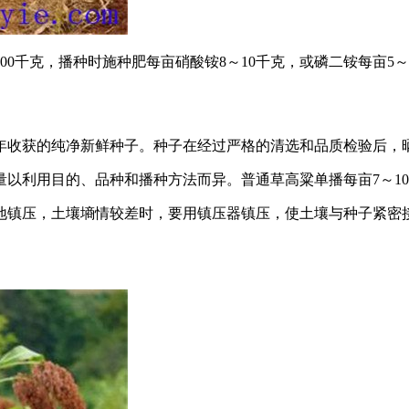
000千克，播种时施种肥每亩硝酸铵8～10千克，或磷二铵每亩5～
年收获的纯净新鲜种子。种子在经过严格的清选和品质检验后，晒
以利用目的、品种和播种方法而异。普通草高粱单播每亩7～10
耱地镇压，土壤墒情较差时，要用镇压器镇压，使土壤与种子紧密