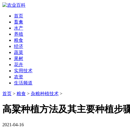
首页
畜禽
水产
养殖
粮食
经济
蔬菜
果树
花卉
实用技术
农资
生活频道
首页
>
粮食
>
杂粮种植技术
>
高粱种植方法及其主要种植步
2021-04-16