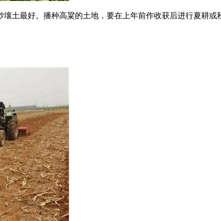
砂壤土最好。播种高粱的土地，要在上年前作收获后进行夏耕或秋