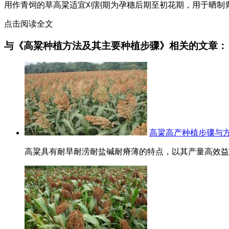
用作青饲的草高粱适宜刈割期为孕穗后期至初花期，用于晒制
点击阅读全文
与《高粱种植方法及其主要种植步骤》相关的文章：
高粱高产种植步骤与方
高粱具有耐旱耐涝耐盐碱耐瘠薄的特点，以其产量高效益好