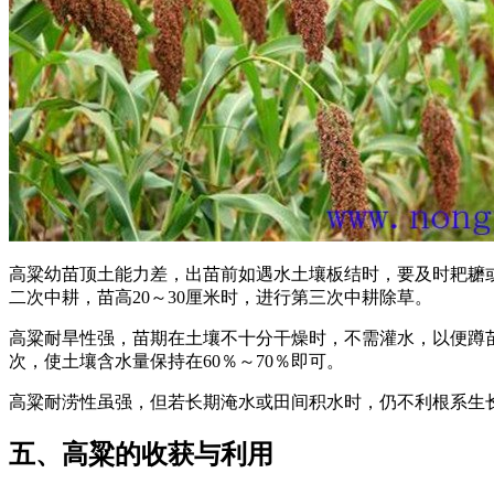
高粱幼苗顶土能力差，出苗前如遇水土壤板结时，要及时耙耱或
二次中耕，苗高20～30厘米时，进行第三次中耕除草。
高粱耐旱性强，苗期在土壤不十分干燥时，不需灌水，以便蹲
次，使土壤含水量保持在60％～70％即可。
高粱耐涝性虽强，但若长期淹水或田间积水时，仍不利根系生长
五、高粱的收获与利用