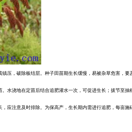
镇压，破除板结层。种子田苗期生长缓慢，易被杂草危害，要及
苗。水浇地在定苗后结合追肥灌水一次，可促进生长；拔节至抽穗
，应注意及时排除。为保高产，生长期内需进行追肥，每亩施硝酸