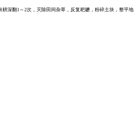
耕深翻1～2次，灭除田间杂草，反复耙耱，粉碎土块，整平地