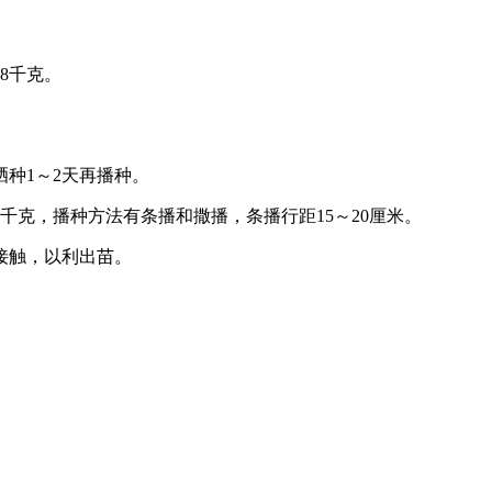
8千克。
种1～2天再播种。
千克，播种方法有条播和撒播，条播行距15～20厘米。
接触，以利出苗。