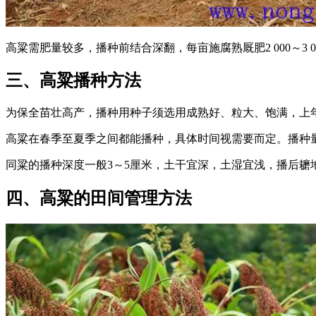
高粱需肥量较多，播种前结合深翻，每亩施腐熟厩肥2 000～3 
三、高粱播种方法
为保全苗壮高产，播种用种子须选用成熟好、粒大、饱满，上
高粱在春季至夏季之间都能播种，具体时间视需要而定。播种量
同粱的播种深度一般3～5厘米，土干宜深，土湿宜浅，播后
四、高粱的田间管理方法