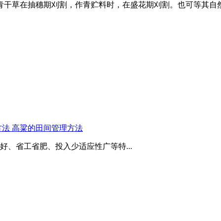
青干草在抽穗期刈割，作青贮料时，在盛花期刈割。也可等其自
法 高粱的田间管理方法
、省工省肥、投入少适应性广等特...