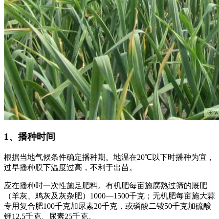
1、播种时间
根据当地气候条件确定播种期。地温在20℃以下时播种为宜，
过早播种膜下温度过高，不利于出苗。
应在播种时一次性施足肥料。有机肥每亩施腐熟过筛的厩肥
（羊灰、鸡灰及灰杂肥）1000—1500千克；无机肥每亩施大蒜
专用复合肥100千克加尿素20千克，或磷酸二铵50千克加硫酸
钾12.5千克、尿素25千克。