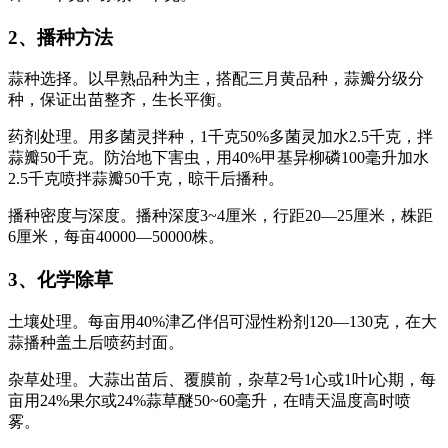
2、播种方法
蒜种选择。以早熟品种为主，搭配三月黄品种，蒜瓣分级分
种，保证出苗整齐，生长平衡。
药剂处理。用多菌灵拌种，1千克50%多菌灵加水2.5千克，拌
蒜瓣50千克。防治地下害虫，用40%甲基异柳磷100毫升加水
2.5千克喷拌蒜瓣50千克，晾干后播种。
播种密度与深度。播种深度3~4厘米，行距20—25厘米，株距
6厘米，每亩40000—50000株。
3、化学除草
土壤处理。每亩用40%津乙伴侣可湿性粉剂120—130克，在大
蒜播种盖土后喷药封面。
杂草处理。大蒜出苗后、覆膜前，杂草2号1心或1叶l心期，每
亩用24%果尔或24%蒜草醚50~60毫升，在晴天温度高时喷
雾。