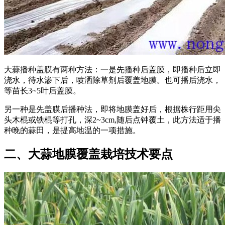
大蒜播种盖膜有两种方法：一是先播种后盖膜，即播种后立即
浇水，待水渗下后，喷洒除草剂后覆盖地膜。也可播后浇水，
等苗长3~5叶后盖膜。
另一种是先盖膜后播种法，即将地膜盖好后，根据株行距用尖
头木棍或铁棍等打孔，深2~3cm,随后点钟覆土，此方法适于播
种晚的蒜田，是提高地温的一项措施。
二、大蒜地膜覆盖栽培技术要点