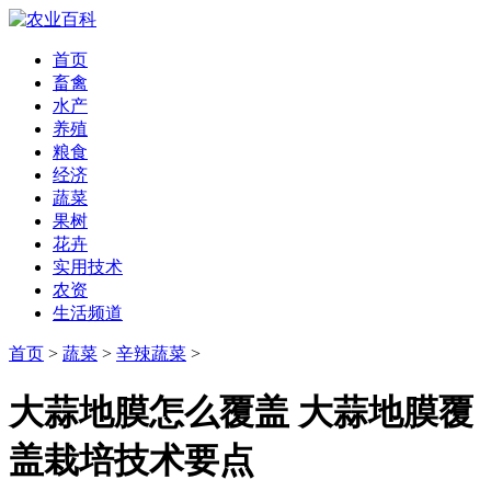
首页
畜禽
水产
养殖
粮食
经济
蔬菜
果树
花卉
实用技术
农资
生活频道
首页
>
蔬菜
>
辛辣蔬菜
>
大蒜地膜怎么覆盖 大蒜地膜覆
盖栽培技术要点