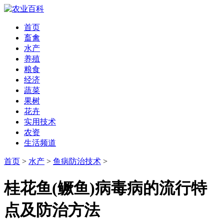
首页
畜禽
水产
养殖
粮食
经济
蔬菜
果树
花卉
实用技术
农资
生活频道
首页
>
水产
>
鱼病防治技术
>
桂花鱼(鳜鱼)病毒病的流行特
点及防治方法