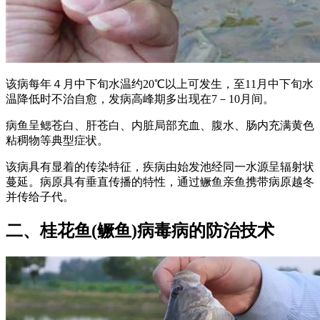
该病每年４月中下旬水温约20℃以上可发生，至11月中下旬水
温降低时不治自愈，发病高峰期多出现在7－10月间。
病鱼呈鳃苍白、肝苍白、内脏局部充血、腹水、肠内充满黄色
粘稠物等典型症状。
该病具有显着的传染特征，疾病由始发池经同一水源呈辐射状
蔓延。病原具有垂直传播的特性，通过鳜鱼亲鱼携带病原越冬
并传给子代。
二、桂花鱼(鳜鱼)病毒病的防治技术