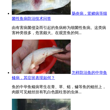
肠炎病，竖鳞病等细
菌性鱼病防治技术问答
由有害病菌侵染而引起的鱼病称为细菌性鱼病。这类病
害种类很多，危害颇大。在观赏鱼的饲...
怎样防治鱼的中华鱼
鳋病，其症状表现如何？
鱼的中华鱼鳋病寄生在青、草、鲢，鳙等鱼的鳃丝上，
肉眼可见鳃丝挂有乳白色圆柱形的虫体...