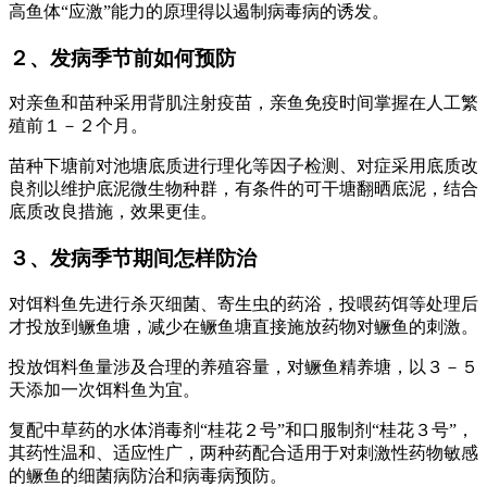
高鱼体“应激”能力的原理得以遏制病毒病的诱发。
２、发病季节前如何预防
对亲鱼和苗种采用背肌注射疫苗，亲鱼免疫时间掌握在人工繁
殖前１－２个月。
苗种下塘前对池塘底质进行理化等因子检测、对症采用底质改
良剂以维护底泥微生物种群，有条件的可干塘翻晒底泥，结合
底质改良措施，效果更佳。
３、发病季节期间怎样防治
对饵料鱼先进行杀灭细菌、寄生虫的药浴，投喂药饵等处理后
才投放到鳜鱼塘，减少在鳜鱼塘直接施放药物对鳜鱼的刺激。
投放饵料鱼量涉及合理的养殖容量，对鳜鱼精养塘，以３－５
天添加一次饵料鱼为宜。
复配中草药的水体消毒剂“桂花２号”和口服制剂“桂花３号”，
其药性温和、适应性广，两种药配合适用于对刺激性药物敏感
的鳜鱼的细菌病防治和病毒病预防。