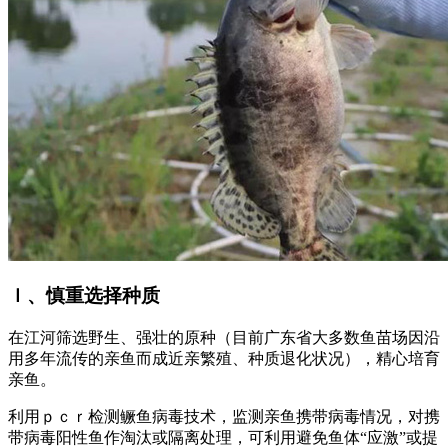
ｌ、慎重选择种质
在江河筛选野生、强壮的原种（目前广东省大多数鱼苗场因沿
用多年流传的亲鱼而成近亲繁殖、种质退化状况），精心培育
亲鱼。
利用ｐｃｒ检测鳜鱼病毒技术，监测亲鱼携带病毒情况，对携
带病毒阳性鱼作淘汰或隔离处理，可利用避免鱼体“应激”或提