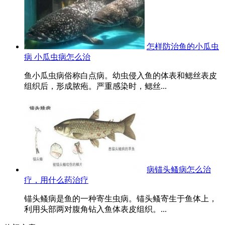
怎样防治鱼的小瓜虫
病 小瓜虫病怎么治
鱼小瓜虫病俗称白点病。幼虫侵入鱼的体表和鳃丝表皮
组织后，形成脓疱。严重感染时，鳃丝...
病锚头鳋病怎么治
疗，用什么药治疗
锚头鳋病是鱼的一种寄生虫病。锚头鳋寄生于鱼体上，
利用头部两对腹角钻入鱼体表皮组织。...