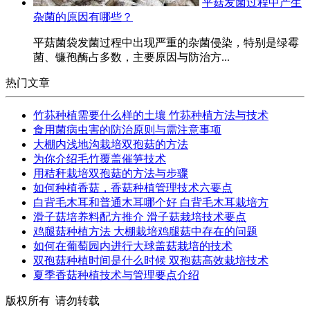
平菇发菌过程中产生
杂菌的原因有哪些？
平菇菌袋发菌过程中出现严重的杂菌侵染，特别是绿霉
菌、镰孢酶占多数，主要原因与防治方...
热门文章
竹荪种植需要什么样的土壤 竹荪种植方法与技术
食用菌病虫害的防治原则与需注意事项
大棚内浅地沟栽培双孢菇的方法
为你介绍毛竹覆盖催笋技术
用秸秆栽培双孢菇的方法与步骤
如何种植香菇，香菇种植管理技术六要点
白背毛木耳和普通木耳哪个好 白背毛木耳栽培方
滑子菇培养料配方推介 滑子菇栽培技术要点
鸡腿菇种植方法 大棚栽培鸡腿菇中存在的问题
如何在葡萄园内进行大球盖菇栽培的技术
双孢菇种植时间是什么时候 双孢菇高效栽培技术
夏季香菇种植技术与管理要点介绍
版权所有 请勿转载