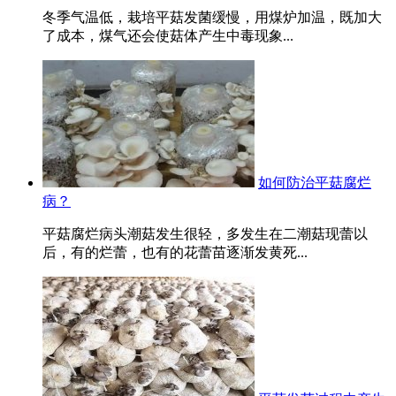
冬季气温低，栽培平菇发菌缓慢，用煤炉加温，既加大
了成本，煤气还会使菇体产生中毒现象...
如何防治平菇腐烂
病？
平菇腐烂病头潮菇发生很轻，多发生在二潮菇现蕾以
后，有的烂蕾，也有的花蕾苗逐渐发黄死...