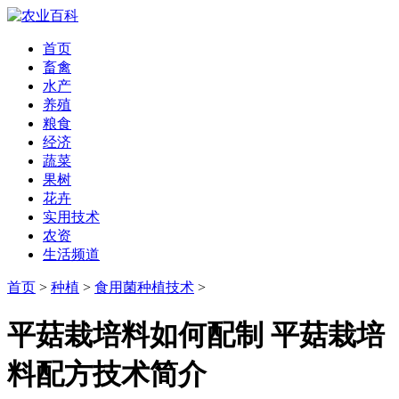
首页
畜禽
水产
养殖
粮食
经济
蔬菜
果树
花卉
实用技术
农资
生活频道
首页
>
种植
>
食用菌种植技术
>
平菇栽培料如何配制 平菇栽培
料配方技术简介