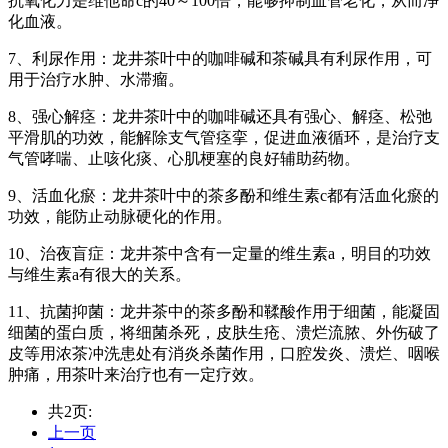
抗氧化力是维他命c的40～100倍，能够抑制血管老化，从而净
化血液。
7、利尿作用：龙井茶叶中的咖啡碱和茶碱具有利尿作用，可
用于治疗水肿、水滞瘤。
8、强心解痉：龙井茶叶中的咖啡碱还具有强心、解痉、松弛
平滑肌的功效，能解除支气管痉挛，促进血液循环，是治疗支
气管哮喘、止咳化痰、心肌梗塞的良好辅助药物。
9、活血化瘀：龙井茶叶中的茶多酚和维生素c都有活血化瘀的
功效，能防止动脉硬化的作用。
10、治夜盲症：龙井茶中含有一定量的维生素a，明目的功效
与维生素a有很大的关系。
11、抗菌抑菌：龙井茶中的茶多酚和鞣酸作用于细菌，能凝固
细菌的蛋白质，将细菌杀死，皮肤生疮、溃烂流脓、外伤破了
皮等用浓茶冲洗患处有消炎杀菌作用，口腔发炎、溃烂、咽喉
肿痛，用茶叶来治疗也有一定疗效。
共2页:
上一页