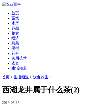
首页
畜禽
水产
养殖
粮食
经济
蔬菜
果树
花卉
实用技术
农资
生活频道
首页
>
生活频道
>
饮食养生
>
西湖龙井属于什么茶(2)
2016-03-13