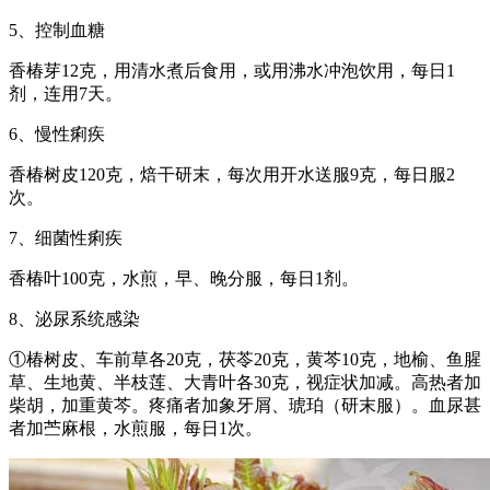
5、控制血糖
香椿芽12克，用清水煮后食用，或用沸水冲泡饮用，每日1
剂，连用7天。
6、慢性痢疾
香椿树皮120克，焙干研末，每次用开水送服9克，每日服2
次。
7、细菌性痢疾
香椿叶100克，水煎，早、晚分服，每日1剂。
8、泌尿系统感染
①椿树皮、车前草各20克，茯苓20克，黄芩10克，地榆、鱼腥
草、生地黄、半枝莲、大青叶各30克，视症状加减。高热者加
柴胡，加重黄芩。疼痛者加象牙屑、琥珀（研末服）。血尿甚
者加苎麻根，水煎服，每日1次。