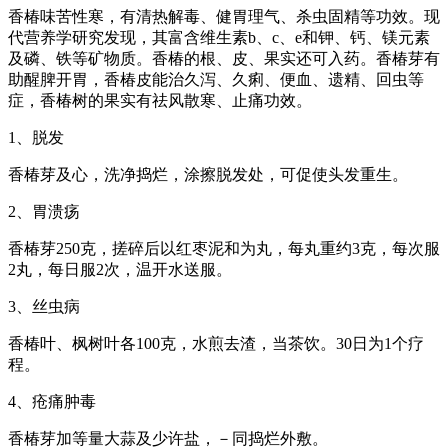
香椿味苦性寒，有清热解毒、健胃理气、杀虫固精等功效。现
代营养学研究发现，其富含维生素b、c、e和钾、钙、镁元素
及磷、铁等矿物质。香椿的根、皮、果实还可入药。香椿芽有
助醒脾开胃，香椿皮能治久泻、久痢、便血、遗精、回虫等
症，香椿树的果实有祛风散寒、止痛功效。
1、脱发
香椿芽及心，洗净捣烂，涂擦脱发处，可促使头发重生。
2、胃溃疡
香椿芽250克，搓碎后以红枣泥和为丸，每丸重约3克，每次服
2丸，每日服2次，温开水送服。
3、丝虫病
香椿叶、枫树叶各100克，水煎去渣，当茶饮。30日为1个疗
程。
4、疮痛肿毒
香椿芽加等量大蒜及少许盐，－同捣烂外敷。