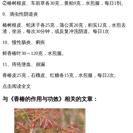
②椿树根皮、车前草各30克，黄柏9克，水煎服，每日1剂。
9、滴虫性阴道炎
椿树根皮、蛇床子各25克，蒲公英20克，枳实12克，水煎去
渣，坐浴，每次30分钟，或反复冲洗阴道。每日1次
10、慢性肠炎、痢疾
鲜香椿叶30～120克，水煎服。
11、痔疮便血、崩漏
香椿皮25克，石榴皮、红糖各15克，水煎服，每日2次。
点击阅读全文
与《香椿的作用与功效》相关的文章：