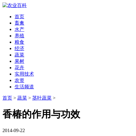
首页
畜禽
水产
养殖
粮食
经济
蔬菜
果树
花卉
实用技术
农资
生活频道
首页
>
蔬菜
>
茎叶蔬菜
>
香椿的作用与功效
2014-09-22