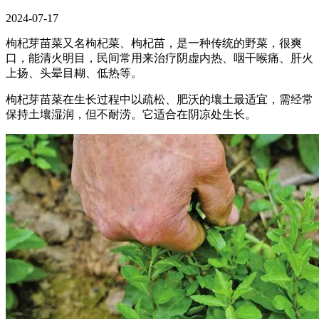
2024-07-17
枸杞芽苗菜又名枸杞菜、枸杞苗，是一种传统的野菜，很爽
口，能清火明目，民间常用来治疗阴虚内热、咽干喉痛、肝火
上扬、头晕目糊、低热等。
枸杞芽苗菜在生长过程中以疏松、肥沃的壤土最适宜，需经常
保持土壤湿润，但不耐涝。它适合在阴凉处生长。