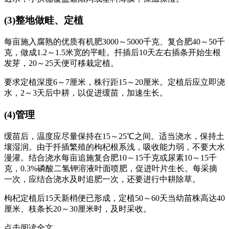
(3)整地做畦、定植
每亩施入腐熟的优质有机肥3000～5000千克、复合肥40～50千
克，做成1.2～1.5米宽的平畦。扦插后10天左右插条开始生根
发芽，20～25天便可移栽定植。
要求定植深度6～7厘米，株行距15～20厘米。定植后应立即浇
水，2～3天后中耕，以促进缓苗，加速生长。
(4)管理
缓苗后，温度应尽量保持在15～25℃之间。适当浇水，保持土
壤湿润。由于扦插繁殖的枸杞根系浅，吸收能力弱，不要大水
漫灌。结合浇水每亩追施复合肥10～15千克或尿素10～15千
克，0.3%磷酸二氢钾溶液叶面喷肥，促进叶片生长。每采摘
一次，应结合浇水及时追肥一次，还要进行中耕除草。
枸杞定植后15天新梢便已形成，定植50～60天当幼苗株高达40
厘米、枝条长20～30厘米时，及时采收。
点击阅读全文