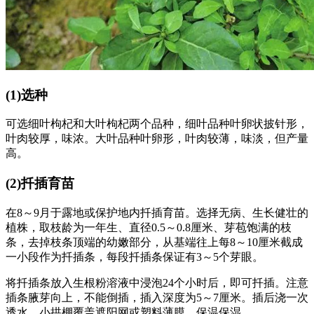
(1)选种
可选细叶枸杞和大叶枸杞两个品种，细叶品种叶卵状披针形，
叶肉较厚，味浓。大叶品种叶卵形，叶肉较薄，味淡，但产量
高。
(2)扦插育苗
在8～9月于露地或保护地内扦插育苗。选择无病、生长健壮的
植株，取枝龄为一年生、直径0.5～0.8厘米、芽苞饱满的枝
条，去掉枝条顶端的幼嫩部分，从基端往上每8～10厘米截成
一小段作为扦插条，每段扦插条保证有3～5个芽眼。
将扦插条放入生根粉溶液中浸泡24个小时后，即可扦插。注意
插条腋芽向上，不能倒插，插入深度为5～7厘米。插后浇一次
透水，小拱棚覆盖遮阳网或塑料薄膜，保温保湿。