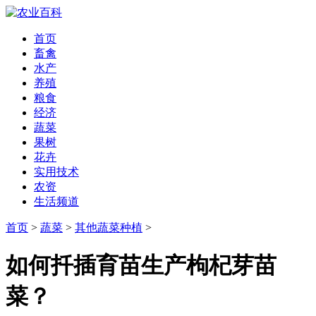
首页
畜禽
水产
养殖
粮食
经济
蔬菜
果树
花卉
实用技术
农资
生活频道
首页
>
蔬菜
>
其他蔬菜种植
>
如何扦插育苗生产枸杞芽苗
菜？