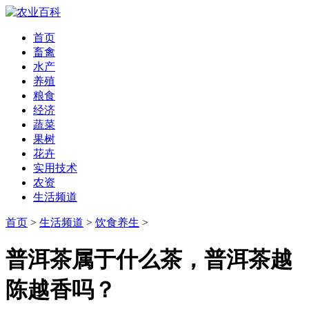
首页
畜禽
水产
养殖
粮食
经济
蔬菜
果树
花卉
实用技术
农资
生活频道
首页
>
生活频道
>
饮食养生
>
普洱茶属于什么茶，普洱茶越
陈越香吗？