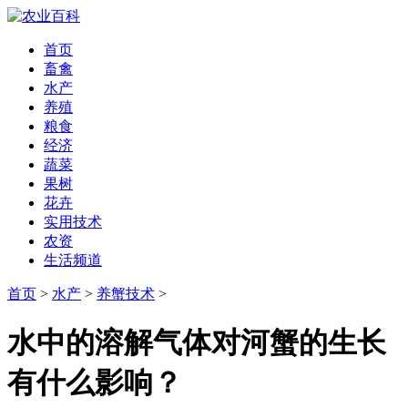
首页
畜禽
水产
养殖
粮食
经济
蔬菜
果树
花卉
实用技术
农资
生活频道
首页
>
水产
>
养蟹技术
>
水中的溶解气体对河蟹的生长
有什么影响？