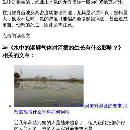
生物是极毒的，渔业用水氨的允许指标一般为0.05毫克／升。
在河蟹育苗池及高密度幼蟹培育池，尤其是水质不良，投饵量
大，换水不足时，氨的浓度可能偏高会引起鳃病变，甚至造成
蟹苗、幼蟹的死亡，因此必需注意。
点击阅读全文
与《水中的溶解气体对河蟹的生长有什么影响？》
相关的文章：
河蟹对池塘的要求 河
蟹需投喂什么饲料如何饲喂
近几年养殖河蟹的人是越来越多了，但真正能把蟹养好
的人并不多，更多人其实对养蟹技术是...