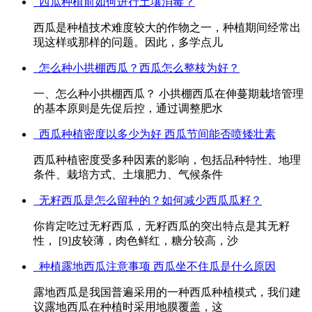
西瓜种植前如何进行土壤消毒？
西瓜是种植技术难度较大的作物之一，种植期间经常出
现这样或那样的问题。因此，多学点儿
怎么种小拱棚西瓜？西瓜怎么整枝为好？
一、怎么种小拱棚西瓜？ 小拱棚西瓜在伸蔓期栽培管理
的基本原则是先促后控，通过调整肥水
西瓜种植密度以多少为好 西瓜节间能否喷矮壮素
西瓜种植密度受多种因素的影响，包括品种特性、地理
条件、栽培方式、土壤肥力、气候条件
无籽西瓜是怎么留种的？如何减少西瓜瓜籽？
你肯定吃过无籽西瓜，无籽西瓜的突出特点是其无籽
性， [9]皮较薄，肉色鲜红，糖分较高，沙
种植露地西瓜注意事项 西瓜坐不住瓜是什么原因
露地西瓜是我国普遍采用的一种西瓜种植模式，我们建
议露地西瓜在种植时采用地膜覆盖，这