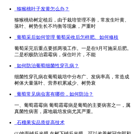
猕猴桃叶子发黄怎么办？
猕猴桃幼树定植后，由于栽培管理不善，常发生叶黄、
落叶、树势生长不均衡等现象，严重时
葡萄采后如何管理 葡萄采收后怎样肥、如何修枝
葡萄采完后重点要抓两项工作。一是在9月可施采后肥。
二是积极防治霜霉病，保住叶片，不能
如何防治葡萄细菌性穿孔病？
细菌性穿孔病在葡萄栽培中分布广、发病率高，常造成
树体大量落叶、营养积累减少、树势衰
葡萄常见病虫害有哪些，如何防治？
一、葡萄霜霉病 葡萄霜霉病是葡萄的主要病害之一，属
真菌性病害，露地栽培发病尤其严重。
石榴果实品质提高技术
(1)地面铺反光膜 在树下铺反光膜，可以改善树冠内部和