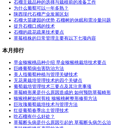
石榴主栽品种的选择与栽植前的准备工作
为什么葡萄可以一年多熟？
陕西现代石榴产业发展区划
石榴大苗建园的优势 石榴树的休眠和需冷量问题
提升石榴口感的技术
石榴的疏花疏果技术要点
草莓植株的日常管理主要有以下七项内容
本月排行
早金猕猴桃品种介绍 早金猕猴桃栽培技术要点
巨峰葡萄病虫害防治方法
美人指葡萄种植与管理关键技术
无花果栽培管理技术的四个关键点
葡萄栽培管理技术三要点及其注意事项
草莓畸形果是什么原因造成的 如何预防草莓畸形
猕猴桃树如何剪枝 猕猴桃树整形修剪方法
巨玫瑰葡萄栽培技术与管理方法
红提葡萄春季出土管理技术
吃石榴有什么好处？
草莓断头病是什么原因引起的 草莓断头病怎么治