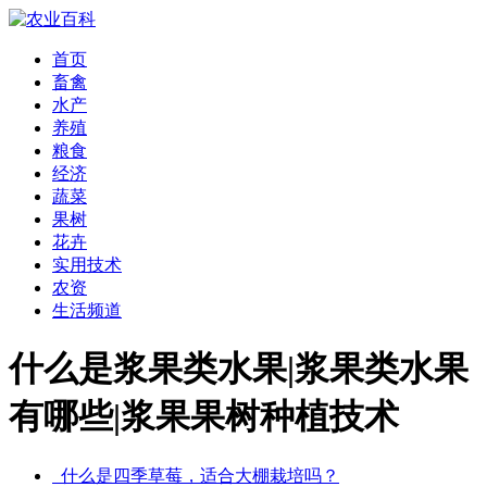
首页
畜禽
水产
养殖
粮食
经济
蔬菜
果树
花卉
实用技术
农资
生活频道
什么是浆果类水果|浆果类水果
有哪些|浆果果树种植技术
什么是四季草莓，适合大棚栽培吗？